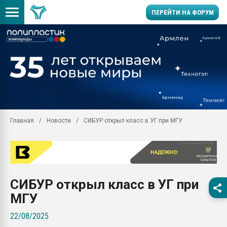
ПЕРЕЙТИ НА ФОРУМ
Помощь в подборе мат
Вакуум-формовочные 
ближайшее подмосковье
Подмосковье, Москва
28.07.2026 Автоматиза
первый план в перераб
Главная
Новости
СИБУР открыл класс в УГ при МГУ
пластмасс
28.07.2026 "Техноникол
ситуацией на строител
Всё, что касается выду
бутылок
СИБУР открыл класс в УГ при
Материал поверхности 
МГУ
вакуумного формовани
22/08/2025
Продам отходы Компо
поликарбоната и АБС-п