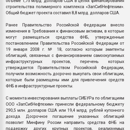
объеме 1,75 млрд. долларов США в целях финансирования
строительства полимерного комплекса «ЗапСибНефтехим».
Общий бюджет проекта составил 8,8 млрд. долларов США.
Ранее Правительство Российской Федерации внесло
изменения в Требования к финансовым активам, в которые
могут размещаться средства ФНБ, утвержденные
постановлением Правительства Российской Федерации от
19 января 2008 г. № 18, согласно которым эмитенты
облигаций, связанных с финансированием самоокупаемых
инфраструктурных проектов, перечень которых
утверждается Правительством Российской Федерации,
получили возможность досрочно выкупать свои облигации,
которые были размещены ими для привлечения средств
ФНБ в инфраструктурные проекты.
С момента инвестирования выплаты СИБУРа по облигациям
ООО «ЗапСибНефтехим» принесли федеральному бюджету
290,5 млн. долларов США или 19,4 млрд. рублей купонного
дохода. Досрочное погашение указанных облигаций
позволит Минфину России направить средства ФНБ на
поддержку других крупных проектов, реализуемых