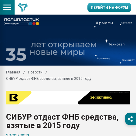
ПЕРЕЙТИ НА ФОРУМ
Помощь в подборе мат
Вакуум-формовочные 
ближайшее подмосковье
Подмосковье, Москва
28.07.2026 Автоматиза
первый план в перераб
Главная
Новости
пластмасс
СИБУР отдаст ФНБ средства, взятые в 2015 году
28.07.2026 "Техноникол
ситуацией на строител
Всё, что касается выду
бутылок
СИБУР отдаст ФНБ средства,
Материал поверхности 
вакуумного формовани
взятые в 2015 году
Продам отходы Компо
22/02/2022
поликарбоната и АБС-п