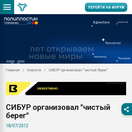
ПЕРЕЙТИ НА ФОРУМ
Продажа готового бизн
производство SPC лам
цикла
29.07.2026 ФРП помог 
заводу пластмасс" зах
ППЭ
Главная
Новости
СИБУР организовал "чистый берег"
Помощь в подборе мат
Вакуум-формовочные 
ближайшее подмосковье
Подмосковье, Москва
28.07.2026 Автоматиза
СИБУР организовал "чистый
первый план в перераб
пластмасс
берег"
28.07.2026 "Техноникол
18/07/2012
ситуацией на строител