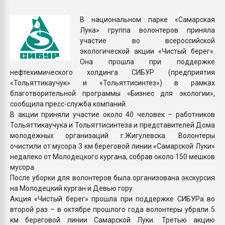
Всё, что касается выду
бутылок
В национальном парке «Самарская
Лука» группа волонтеров приняла
участие во всероссийской
ПЕРЕЙТИ НА 
экологической акции «Чистый берег».
Она прошла при поддержке
нефтехимического холдинга СИБУР (предприятия
«Тольяттикаучук» и «Тольяттисинтез») в рамках
благотворительной программы «Бизнес для экологии»,
сообщила пресс-служба компаний.
В акции приняли участие около 40 человек – работников
Тольяттикаучука и Тольяттисинтеза и представителей Дома
молодежных организаций г.Жигулевска. Волонтеры
очистили от мусора 3 км береговой линии «Самарской Луки»
недалеко от Молодецкого кургана, собрав около 150 мешков
мусора.
После уборки для волонтеров была организована экскурсия
на Молодецкий курган и Девью гору.
Акция «Чистый берег» прошла при поддержке СИБУРа во
второй раз – в октябре прошлого года волонтеры убрали 5
км береговой линии Самарской Луки. Третью акцию