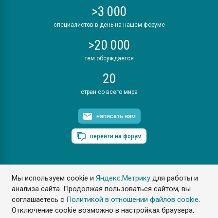
>3 000
специалистов в день на нашем форуме
>20 000
тем обсуждается
20
стран со всего мира
написать нам
перейти на форум
Мы используем cookie и
Яндекс.Метрику
для работы и
ПластЭксперт © 2006. Все права защищены
анализа сайта. Продолжая пользоваться сайтом, вы
Разрешается копирование материалов сайта с обязательной
ссылкой на www.e-plastic.ru
соглашаетесь с
Политикой в отношении файлов cookie
.
Отключение cookie возможно в настройках браузера.
Разработка сайта