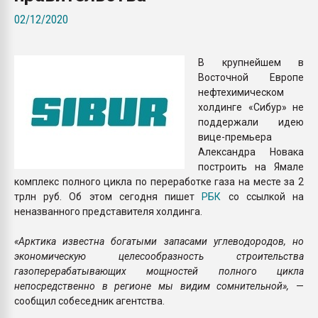
Armaloy PC/ABS-1IM че
02/12/2020
ПЕРЕЙТИ НА 
В крупнейшем в
Восточной Европе
нефтехимическом
холдинге «Сибур» не
поддержали идею
вице-премьера
Александра Новака
построить на Ямале
комплекс полного цикла по переработке газа на месте за 2
трлн руб. Об этом сегодня пишет
РБК
со ссылкой на
неназванного представителя холдинга.
«Арктика известна богатыми запасами углеводородов, но
экономическую целесообразность строительства
газоперерабатывающих мощностей полного цикла
непосредственно в регионе мы видим сомнительной»,
—
сообщил собеседник агентства.