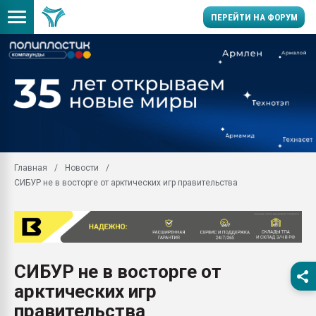
ПЕРЕЙТИ НА ФОРУМ
Помощь в подборе мат
Вакуум-формовочные 
ближайшее подмосковье
Подмосковье, Москва
28.07.2026 Автоматиза
первый план в перераб
Главная
Новости
пластмасс
СИБУР не в восторге от арктических игр правительства
28.07.2026 "Техноникол
ситуацией на строител
Всё, что касается выду
бутылок
СИБУР не в восторге от
Материал поверхности 
вакуумного формовани
арктических игр
Продам отходы Компо
правительства
поликарбоната и АБС-п