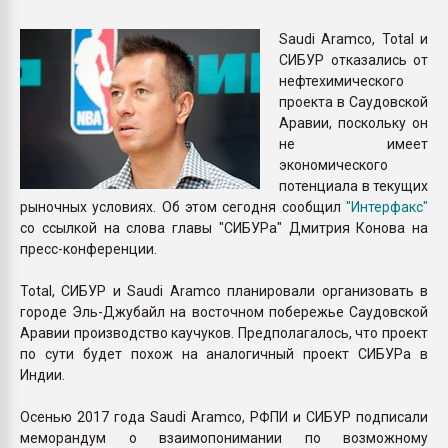
Всё, что касается выду
бутылок
Saudi Aramco, Total и
СИБУР отказались от
нефтехимического
ПЕРЕЙТИ НА 
проекта в Саудовской
Аравии, поскольку он
не имеет
экономического
потенциала в текущих
рыночных условиях. Об этом сегодня сообщил
"Интерфакс"
со ссылкой на слова главы "СИБУРа" Дмитрия Конова на
пресс-конференции.
Total, СИБУР и Saudi Aramco планировали организовать в
городе Эль-Джубайл на восточном побережье Саудовской
Аравии производство каучуков. Предполагалось, что проект
по сути будет похож на аналогичный проект СИБУРа в
Индии.
Осенью 2017 года Saudi Aramco, РФПИ и СИБУР подписали
меморандум о взаимопонимании по возможному