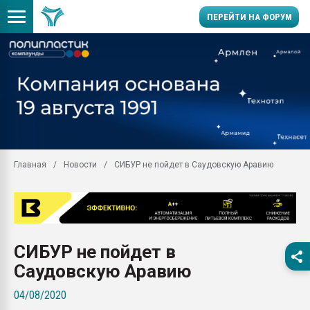
ПЕРЕЙТИ НА ФОРУМ
Продажа готового бизн
производство SPC лам
цикла
29.07.2026 ФРП помог 
заводу пластмасс" зах
ППЭ
Главная
Новости
СИБУР не пойдет в Саудовскую Аравию
Помощь в подборе мат
Вакуум-формовочные 
ближайшее подмосковье
Подмосковье, Москва
28.07.2026 Автоматиза
СИБУР не пойдет в
первый план в перераб
пластмасс
Саудовскую Аравию
28.07.2026 "Техноникол
04/08/2020
ситуацией на строител