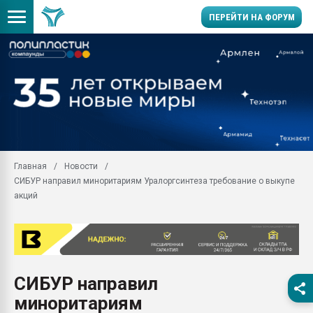
ПЕРЕЙТИ НА ФОРУМ
Продажа готового бизн
производство SPC лам
цикла
29.07.2026 ФРП помог 
заводу пластмасс" зах
ППЭ
Главная
Новости
Помощь в подборе мат
СИБУР направил миноритариям Уралоргсинтеза требование о выкупе
Вакуум-формовочные 
акций
ближайшее подмосковье
Подмосковье, Москва
28.07.2026 Автоматиза
первый план в перераб
пластмасс
СИБУР направил
28.07.2026 "Техноникол
миноритариям
ситуацией на строител