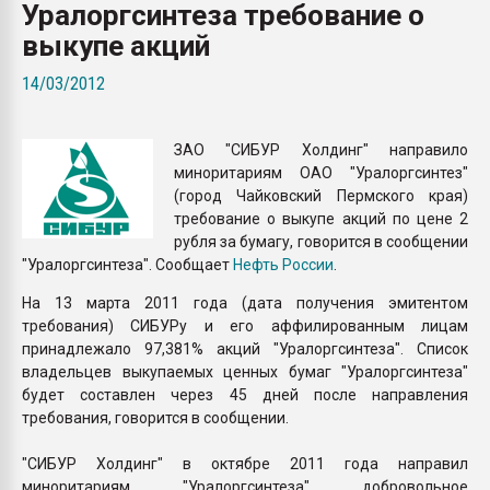
Уралоргсинтеза требование о
Всё, что касается выду
бутылок
выкупе акций
14/03/2012
ПЕРЕЙТИ НА 
ЗАО "СИБУР Холдинг" направило
миноритариям ОАО "Уралоргсинтез"
(город Чайковский Пермского края)
требование о выкупе акций по цене 2
рубля за бумагу, говорится в сообщении
"Уралоргсинтеза". Сообщает
Нефть России
.
На 13 марта 2011 года (дата получения эмитентом
требования) СИБУРу и его аффилированным лицам
принадлежало 97,381% акций "Уралоргсинтеза". Список
владельцев выкупаемых ценных бумаг "Уралоргсинтеза"
будет составлен через 45 дней после направления
требования, говорится в сообщении.
"СИБУР Холдинг" в октябре 2011 года направил
миноритариям "Уралоргсинтеза" добровольное