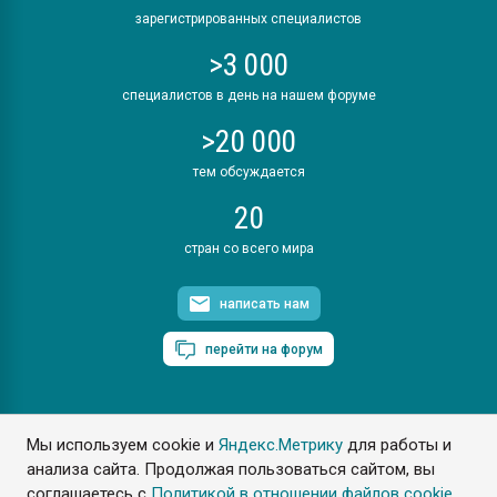
зарегистрированных специалистов
>3 000
специалистов в день на нашем форуме
>20 000
тем обсуждается
20
стран со всего мира
написать нам
перейти на форум
Мы используем cookie и
Яндекс.Метрику
для работы и
ПластЭксперт © 2006. Все права защищены
анализа сайта. Продолжая пользоваться сайтом, вы
Разрешается копирование материалов сайта с обязательной
ссылкой на www.e-plastic.ru
соглашаетесь с
Политикой в отношении файлов cookie
.