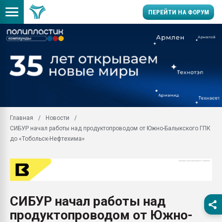
ПЕРЕЙТИ НА ФОРУМ
Помощь в подборе мат
Вакуум-формовочные 
ближайшее подмосковье
Подмосковье, Москва
28.07.2026 Автоматиза
первый план в перераб
Главная
Новости
пластмасс
СИБУР начал работы над продуктопроводом от Южно-Балыкского ГПК
28.07.2026 "Техноникол
до «Тобольск-Нефтехима»
ситуацией на строител
Всё, что касается выду
бутылок
Материал поверхности 
вакуумного формовани
СИБУР начал работы над
продуктопроводом от Южно-
Продам отходы Компо
поликарбоната и АБС-п