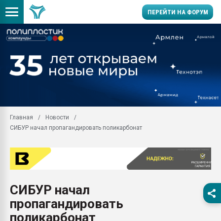
ПЕРЕЙТИ НА ФОРУМ
Продажа готового бизн
производство SPC лам
цикла
29.07.2026 ФРП помог 
заводу пластмасс" зах
ППЭ
Главная
Новости
Помощь в подборе мат
СИБУР начал пропагандировать поликарбонат
Вакуум-формовочные 
ближайшее подмосковье
Подмосковье, Москва
28.07.2026 Автоматиза
первый план в перераб
СИБУР начал
пластмасс
пропагандировать
28.07.2026 "Техноникол
ситуацией на строител
поликарбонат