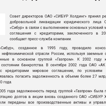
ва ПЭТ
Совет директоров ОАО «СИБУР Холдинг» принял р
ФОРУМ
добровольной ликвидации юридического лица 
«Сибур» в связи с выполнением основных условий 
соглашения с кредиторами, заключенного в 20
сообщает пресс-служба компании.
Сибур», созданное в 1995 году, проводило консо
 нефтехимической отрасли России, используя заемные с
енные в основном группой «Газпром». К 2002 году 
 состоянии банкротства. В сентябре 2002 года ОАО «АК
с кредиторами мировое соглашение, по условиям к
язалась погасить задолженность в объеме более 27 млр
0 года.
005 года задолженность перед группой «Газпром» была 
ртацию долгов в акции вновь созданного ОАО «СИБУР Х
ыли переданы все производственные активы и управл