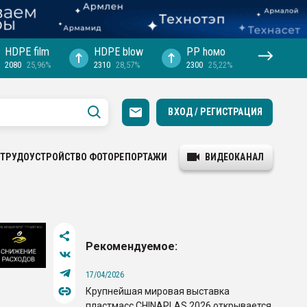
HDPE film
HDPE blow
PP hомо
2080
25,96%
2310
28,57%
2300
25,22%
ВХОД / РЕГИСТРАЦИЯ
ТРУДОУСТРОЙСТВО
ФОТОРЕПОРТАЖИ
ВИДЕОКАНАЛ
Рекомендуемое:
17/04/2026
Крупнейшая мировая выставка
пластмасс CHINAPLAS 2026 открывается