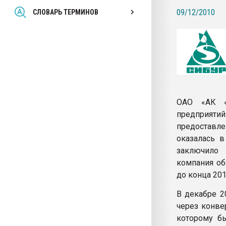
Всё, что касается выду
09/12/2010
СЛОВАРЬ ТЕРМИНОВ
бутылок
ПЕРЕЙТИ НА 
ОАО «АК «
предприятий
предоставл
оказалась в
заключило 
компания об
до конца 201
В декабре 2
через конве
которому б