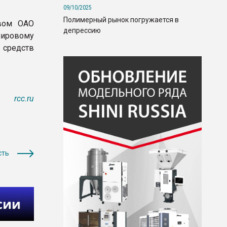
09/10/2025
Полимерный рынок погружается в
твом ОАО
депрессию
мировому
 средств
rcc.ru
сть