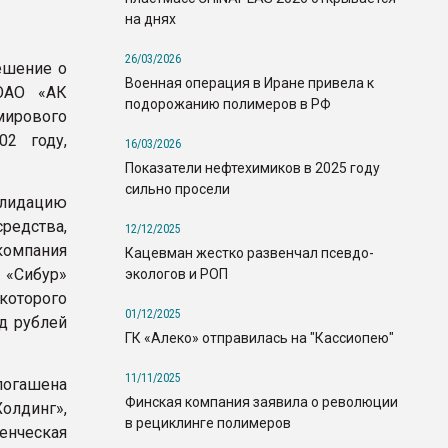
на днях
26/03/2026
ешение о
Военная операция в Иране привела к
ОАО «АК
подорожанию полимеров в РФ
мирового
02 году,
16/03/2026
Показатели нефтехимиков в 2025 году
сильно просели
лидацию
редства,
12/12/2025
компания
Кацевман жестко развенчал псевдо-
 «Сибур»
экологов и РОП
оторого
01/12/2025
д рублей
ГК «Алеко» отправилась на "Кассиопею"
11/11/2025
погашена
Финская компания заявила о революции
олдинг»,
в рециклинге полимеров
енческая