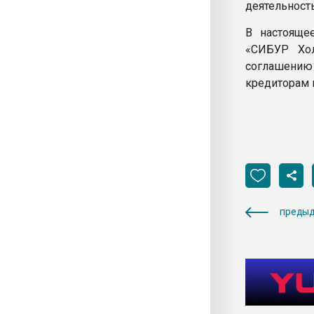
деятельност
В настояще
«СИБУР Хол
соглашению 
кредиторам 
предыд