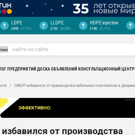
LDPE
LLDPE
HDPE injection
2490
27,71%
2150
26,05%
2190
25,11%
еса -
ината полного
"Ижевскому
ватить рынок
ЛОГ ПРЕДПРИЯТИЙ
ДОСКА ОБЪЯВЛЕНИЙ
КОНСУЛЬТАЦИОННЫЙ ЦЕНТР
ериала
машины:
ости
СИБУР избавился от производства кабельных пластикатов в Дзержи
, с.-в.
ция выходит на
отке
ь" довольна
избавился от производства
ьном рынке