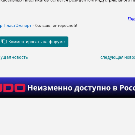
кабельных пластикатов остается резидентом индустриального па
Пла
ер ПластЭксперт
- больше, интересней!
ущая новость
следующая ново