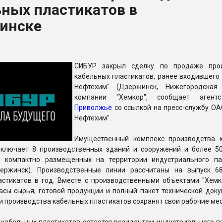
ных пластикатов в
ва ПЭТ
инске
ФОРУМ
СИБУР закрыл сделку по продаже прои
кабельных пластикатов, ранее входившего 
Нефтехим" (Дзержинск, Нижегородская 
компании "Хемкор", сообщает аген
Приволжье
со ссылкой на пресс-службу ОА
Нефтехим".
Имущественный комплекс производства 
включает 8 производственных зданий и сооружений и более 5
, компактно размещенных на территории индустриального па
ержинск). Производственные линии рассчитаны на выпуск 68
астикатов в год. Вместе с производственными объектами "Хемк
асы сырья, готовой продукции и полный пакет технической доку
и производства кабельных пластикатов сохранят свои рабочие мес