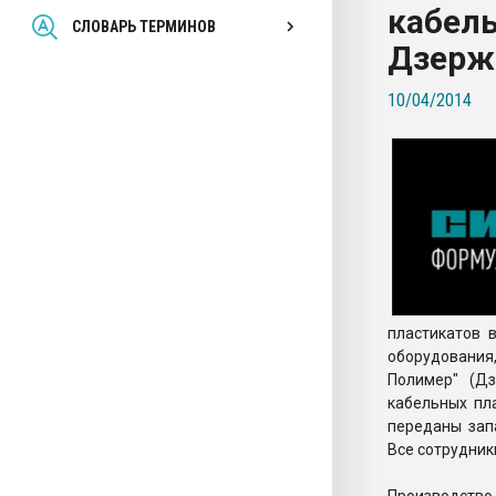
кабель
Всё, что касается выду
СЛОВАРЬ ТЕРМИНОВ
бутылок
Дзерж
10/04/2014
ПЕРЕЙТИ НА 
пластикатов 
оборудования
Полимер" (Дз
кабельных пл
переданы зап
Все сотрудник