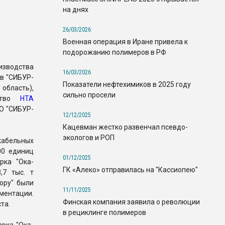
на днях
26/03/2026
Военная операция в Иране привела к
подорожанию полимеров в РФ
зводства
16/03/2026
в "СИБУР-
Показатели нефтехимиков в 2025 году
область),
сильно просели
тство
НТА
О "СИБУР-
12/12/2025
Кацевман жестко развенчал псевдо-
экологов и РОП
кабельных
00 единиц
01/12/2025
рка "Ока-
ГК «Алеко» отправилась на "Кассиопею"
,7 тыс. т
ору" были
11/11/2025
ментации.
Финская компания заявила о революции
та.
в рециклинге полимеров