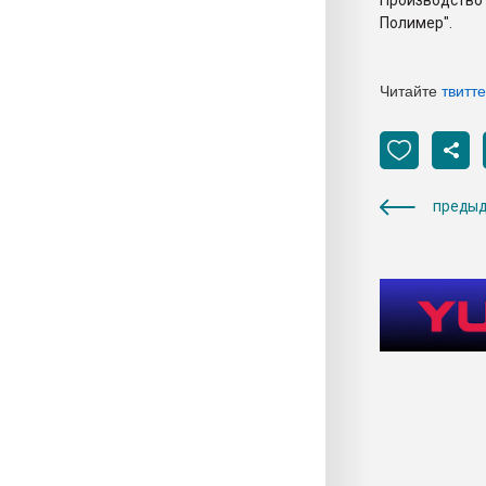
Производство 
Полимер".
Читайте
твитт
предыд