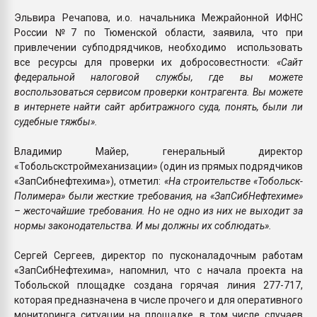
Эльвира Речапова, и.о. начальника Межрайонной ИФНС
России №7 по Тюменской области, заявила, что при
привлечении субподрядчиков, необходимо использовать
все ресурсы для проверки их добросовестности:
«Сайт
федеральной налоговой службы, где вы можете
воспользоваться сервисом проверки контрагента. Вы можете
в интернете найти сайт арбитражного суда, понять, были ли
судебные тяжбы».
Владимир Майер, генеральный директор
«Тобольскстроймеханизации» (один из прямых подрядчиков
«ЗапСибнефтехима»), отметил:
«На строительстве «Тобольск-
Полимера» были жесткие требования, на «ЗапСибНефтехиме»
– жесточайшие требования. Но не одно из них не выходит за
нормы законодательства. И мы должны их соблюдать».
Сергей Сергеев, директор по пусконаладочным работам
«ЗапСибНефтехима», напомнил, что с начала проекта на
Тобольской площадке создана горячая линия 277-717,
которая предназначена в числе прочего и для оперативного
мониторинга ситуации на площадке, в том числе случаев