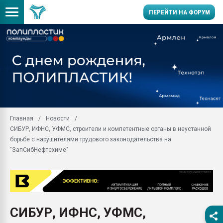
ПЕРЕЙТИ НА ФОРУМ
28.07.2026 Автоматиза
первый план в перераб
пластмасс
28.07.2026 "Техноникол
ситуацией на строител
Всё, что касается выду
Главная
Новости
бутылок
СИБУР, ИФНС, УФМС, строители и компетентные органы в неустанной
Материал поверхности 
борьбе с нарушителями трудового законодательства на
вакуумного формовани
"ЗапСибНефтехиме"
Продам отходы Компо
поликарбоната и АБС-п
Armaloy PC/ABS-1IM че
26.07.2022 "Сибирский т
намного дороже
СИБУР, ИФНС, УФМС,
Профильная литератур