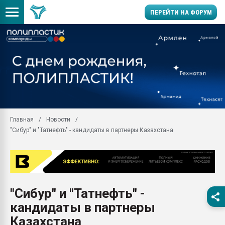
ПЕРЕЙТИ НА ФОРУМ
11.09.2020 Нанотрубки
универсальны, что рос
умельцы изготовили м
колонок полностью из 
Продажа готового бизн
производство SPC лам
цикла
Главная
Новости
"Сибур" и "Татнефть" - кандидаты в партнеры Казахстана
29.07.2026 ФРП помог 
заводу пластмасс" зах
ППЭ
Помощь в подборе мат
Вакуум-формовочные 
"Сибур" и "Татнефть" -
ближайшее подмосковье
Подмосковье, Москва
кандидаты в партнеры
28.07.2026 Автоматиза
Казахстана
первый план в перераб