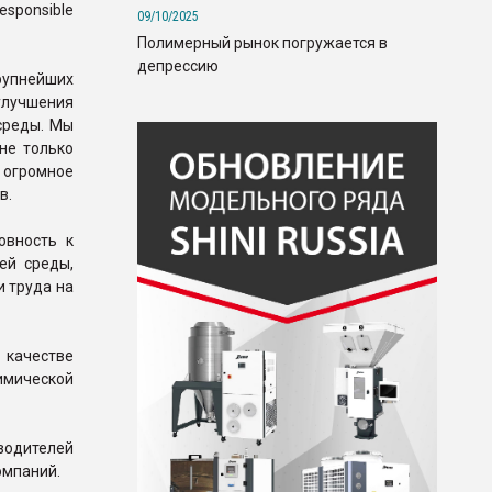
sponsible
09/10/2025
Полимерный рынок погружается в
депрессию
рупнейших
улучшения
среды. Мы
не только
 огромное
в.
овность к
ей среды,
и труда на
 качестве
имической
зводителей
омпаний.