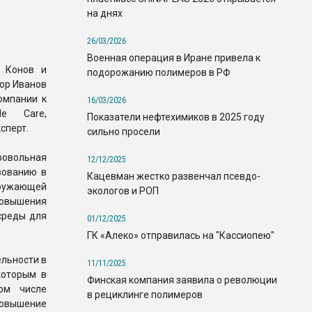
на днях
26/03/2026
Военная операция в Иране привела к
 Конов и
подорожанию полимеров в РФ
ор Иванов
омпании к
16/03/2026
le Care,
Показатели нефтехимиков в 2025 году
сперт.
сильно просели
ровольная
12/12/2025
вованию в
Кацевман жестко развенчал псевдо-
кружающей
экологов и РОП
овышения
среды для
01/12/2025
ГК «Алеко» отправилась на "Кассиопею"
ельности в
11/11/2025
которым в
Финская компания заявила о революции
ом числе
в рециклинге полимеров
повышение