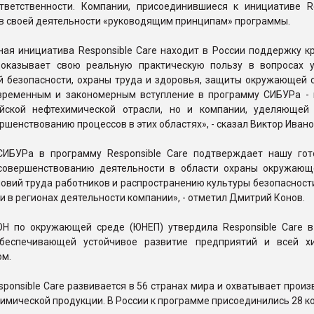
тветственности. Компании, присоединившиеся к инициативе Re
 в своей деятельности «руководящим принципам» программы.
ая инициатива Responsible Care находит в России поддержку к
оказывает свою реальную практическую пользу в вопросах 
 безопасности, охраны труда и здоровья, защиты окружающей 
временным и закономерным вступление в программу СИБУРа - 
йской нефтехимической отрасли, но и компании, уделяющей
ршенствованию процессов в этих областях», - сказал Виктор Ивано
СИБУРа в программу Responsible Care подтверждает нашу гот
совершенствованию деятельности в области охраны окружающ
овий труда работников и распространению культуры безопасност
и в регионах деятельности компании», - отметил Дмитрий Конов.
Н по окружающей среде (ЮНЕП) утвердила Responsible Care в
обеспечивающей устойчивое развитие предприятий и всей х
ом.
ponsible Care развивается в 56 странах мира и охватывает прои
имической продукции. В России к программе присоединились 28 к