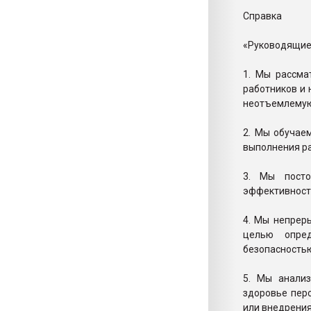
Справка
«Руководящие 
1. Мы рассма
работников и 
неотъемлемую
2. Мы обучае
выполнения ра
3. Мы посто
эффективность
4. Мы непрер
целью опред
безопасностью
5. Мы анали
здоровье перс
или внедрения