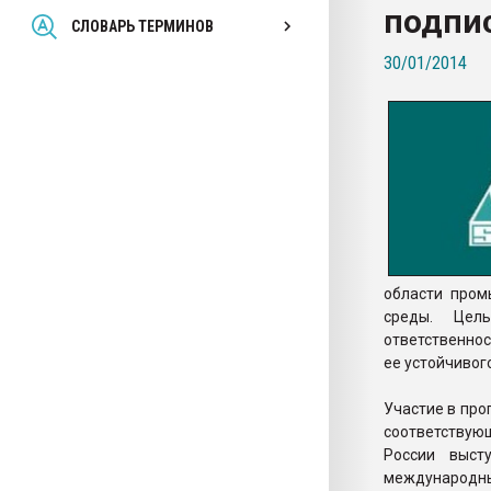
подпис
Всё, что касается выду
СЛОВАРЬ ТЕРМИНОВ
бутылок
30/01/2014
ПЕРЕЙТИ НА 
области пром
среды. Цел
ответственно
ее устойчивог
Участие в про
соответствую
России выст
международн