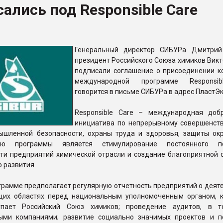
ались под Responsible Care
ва ПЭТ
ФОРУМ
Генеральный директор СИБУРа Дмитрий
президент Российского Союза химиков Викт
подписали соглашение о присоединении к
международной программе Responsib
говорится в письме СИБУРа в адрес ПластЭк
Responsible Care – международная доб
инициатива по непрерывному совершенст
ышленной безопасности, охраны труда и здоровья, защиты о
ью программы является стимулирование постоянного п
сти предприятий химической отрасли и создание благоприятной 
о развития.
грамме предполагает регулярную отчетность предприятий о деят
щих областях перед национальным уполномоченным органом, 
упает Российский Союз химиков; проведение аудитов, в т
ыми компаниями; развитие социально значимых проектов и 