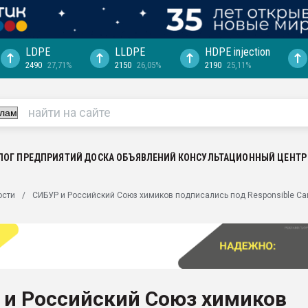
LDPE
LLDPE
HDPE injection
2490
27,71%
2150
26,05%
2190
25,11%
еса -
ината полного
"Ижевскому
ватить рынок
ЛОГ ПРЕДПРИЯТИЙ
ДОСКА ОБЪЯВЛЕНИЙ
КОНСУЛЬТАЦИОННЫЙ ЦЕНТР
ериала
машины:
ости
СИБУР и Российский Союз химиков подписались под Responsible Ca
, с.-в.
ция выходит на
отке
ь" довольна
 и Российский Союз химиков
ьном рынке