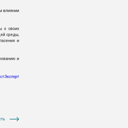
м влиянии
ы о своих
ей среды,
пасения и
зованию и
стЭксперт
сть