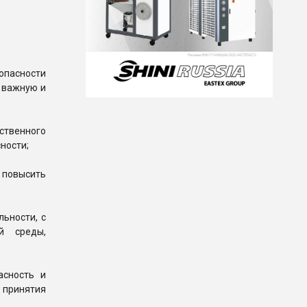
опасности
к важную и
ственного
ности;
повысить
ьности, с
й среды,
асность и
 принятия