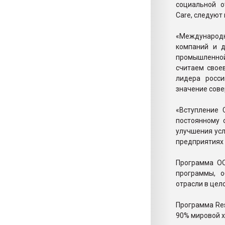
социальной о
Care, следуют
«Международн
компаний и д
промышленной
считаем свое
лидера росси
значение сове
«Вступление 
постоянному 
улучшения усл
предприятиях 
Программа ОО
программы, 
отрасли в цел
Программа Res
90% мировой х