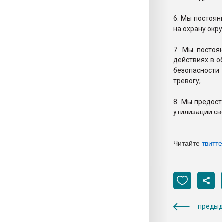
6. Мы постоян
на охрану окр
7. Мы постоя
действиях в о
безопасности
тревогу;
8. Мы предос
утилизации св
Читайте
твитт
предыд