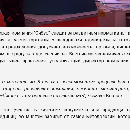
ская компания "Сибур" следит за развитием нормативно-п
ния в части торговли углеродными единицами и гото
 и предложения, допускает возможность торговли, пишет
том в среду в ходе сессии на Восточном экономическо
щил член правления, управляющий директор компании
т от методологии. В целом в значимом этом процессе был
о стороны российских компаний, регионов, министерств,
амбиция в этом процессе поучаствовать",
- сказал Козлов.
, что участие в качестве покупателя или продавца 
единиц во многом зависит от самой методологии, котор