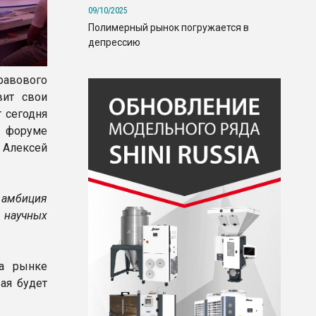
09/10/2025
Полимерный рынок погружается в
депрессию
равового
вит свои
 сегодня
м форуме
 Алексей
а амбиция
 научных
на рынке
ая будет