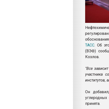
Нефтехимиче
регулирова
обоснования
ТАСС
. Об э
(ВЭФ) сооб
Козлов.
"Все зависи
участника с
институтов, 
Он добавил
углеродных 
принята.