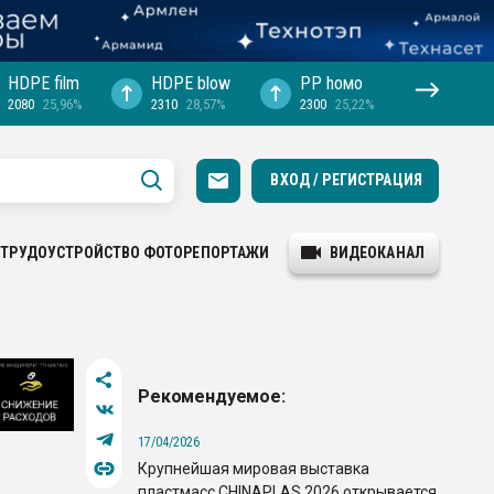
HDPE film
HDPE blow
PP hомо
2080
25,96%
2310
28,57%
2300
25,22%
ВХОД / РЕГИСТРАЦИЯ
ТРУДОУСТРОЙСТВО
ФОТОРЕПОРТАЖИ
ВИДЕОКАНАЛ
Рекомендуемое:
17/04/2026
Крупнейшая мировая выставка
пластмасс CHINAPLAS 2026 открывается