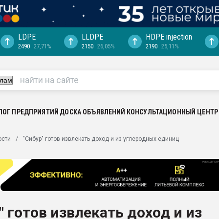
LDPE
LLDPE
HDPE injection
2490
27,71%
2150
26,05%
2190
25,11%
еса -
ината полного
"Ижевскому
ватить рынок
ЛОГ ПРЕДПРИЯТИЙ
ДОСКА ОБЪЯВЛЕНИЙ
КОНСУЛЬТАЦИОННЫЙ ЦЕНТР
ериала
машины:
ости
"Сибур" готов извлекать доход и из углеродных единиц
, с.-в.
ция выходит на
отке
ь" довольна
" готов извлекать доход и из
ьном рынке