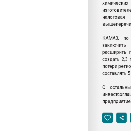
химических 
изготовител
налоговая
вышеперечис
КАМАЗ, по 
заключить 
расширить 
создать 2,3
потери реги
составлять 5
С остальн
инвестсогл
предприятие