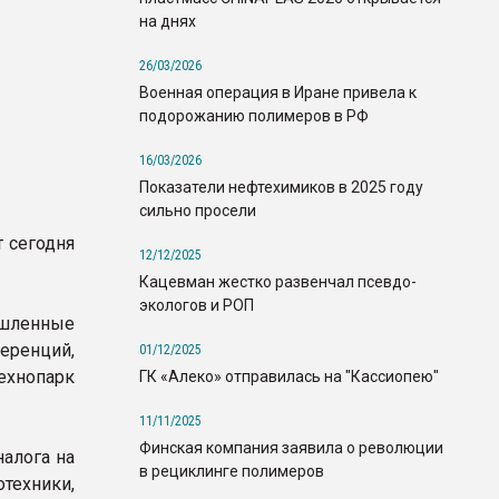
на днях
26/03/2026
Военная операция в Иране привела к
подорожанию полимеров в РФ
16/03/2026
Показатели нефтехимиков в 2025 году
сильно просели
 сегодня
12/12/2025
Кацевман жестко развенчал псевдо-
экологов и РОП
ышленные
еренций,
01/12/2025
ехнопарк
ГК «Алеко» отправилась на "Кассиопею"
11/11/2025
Финская компания заявила о революции
налога на
в рециклинге полимеров
техники,