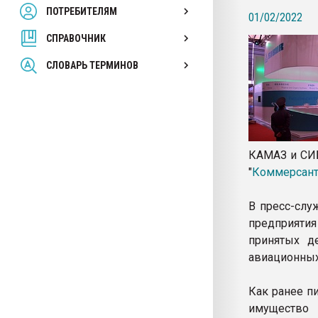
ПОТРЕБИТЕЛЯМ
Armaloy PC/ABS-1IM че
01/02/2022
СПРАВОЧНИК
ПЕРЕЙТИ НА 
СЛОВАРЬ ТЕРМИНОВ
КАМАЗ и СИБ
"
Коммерсан
В пресс-слу
предприяти
принятых д
авиационных
Как ранее п
имущество 