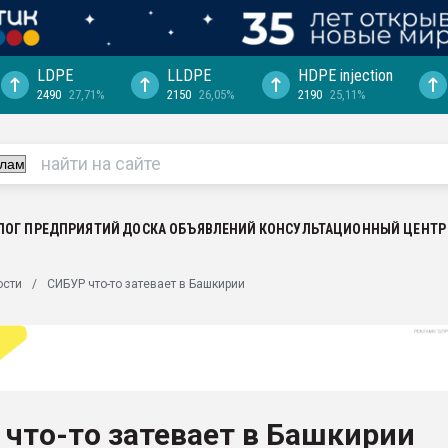
LDPE
LLDPE
HDPE injection
2490
27,71%
2150
26,05%
2190
25,11%
ериала
машины:
, с.-в.
ция выходит на
отке
ЛОГ ПРЕДПРИЯТИЙ
ДОСКА ОБЪЯВЛЕНИЙ
КОНСУЛЬТАЦИОННЫЙ ЦЕНТР
ь" довольна
ости
СИБУР что-то затевает в Башкирии
ьном рынке
ва ПЭТ
пуансона для
я
что-то затевает в Башкирии
зиция
ластика