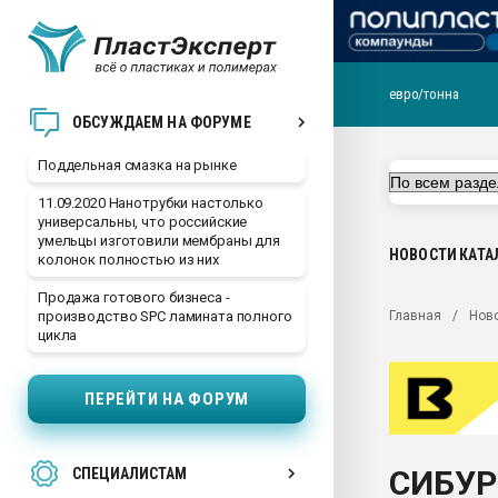
евро/тонна
Помощь в подборе мат
ОБСУЖДАЕМ НА ФОРУМЕ
Вакуум-формовочные 
Поддельная смазка на рынке
ближайшее подмосковье
Подмосковье, Москва
11.09.2020 Нанотрубки настолько
универсальны, что российские
28.07.2026 Автоматиза
умельцы изготовили мембраны для
первый план в перераб
НОВОСТИ
КАТА
колонок полностью из них
пластмасс
Продажа готового бизнеса -
28.07.2026 "Техноникол
Главная
Нов
производство SPC ламината полного
ситуацией на строител
цикла
Всё, что касается выду
бутылок
ПЕРЕЙТИ НА ФОРУМ
Материал поверхности 
вакуумного формовани
СИБУР 
СПЕЦИАЛИСТАМ
Продам отходы Компо
поликарбоната и АБС-п