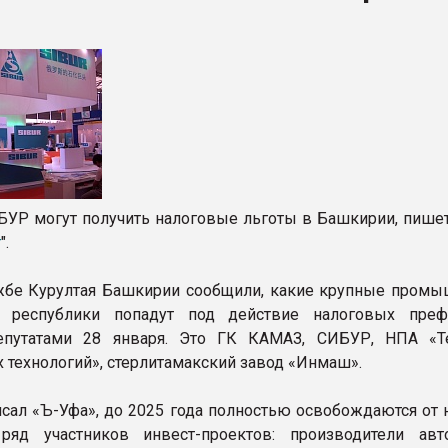
рный цвет
ФОРУМ
УР могут получить налоговые льготы в Башкирии, пишет
т
".
жбе Курултая Башкирии сообщили, какие крупные пром
я республики попадут под действие налоговых преф
епутатами 28 января. Это ГК КАМАЗ, СИБУР, НПА «Т
 технологий», стерлитамакский завод «Инмаш».
исал «Ъ-Уфа», до 2025 года полностью освобождаются от 
ряд участников инвест-проектов: производители авто