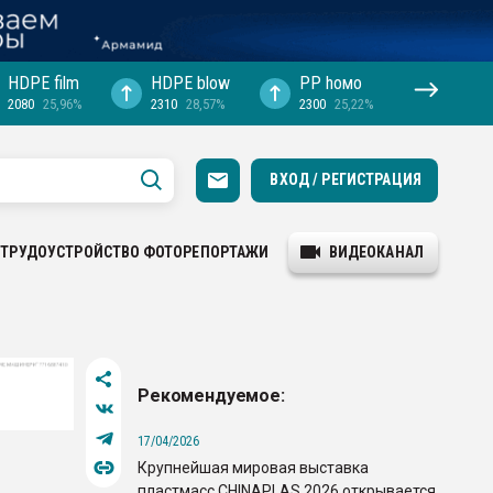
HDPE film
HDPE blow
PP hомо
2080
25,96%
2310
28,57%
2300
25,22%
ВХОД / РЕГИСТРАЦИЯ
ТРУДОУСТРОЙСТВО
ФОТОРЕПОРТАЖИ
ВИДЕОКАНАЛ
Рекомендуемое:
17/04/2026
Крупнейшая мировая выставка
пластмасс CHINAPLAS 2026 открывается