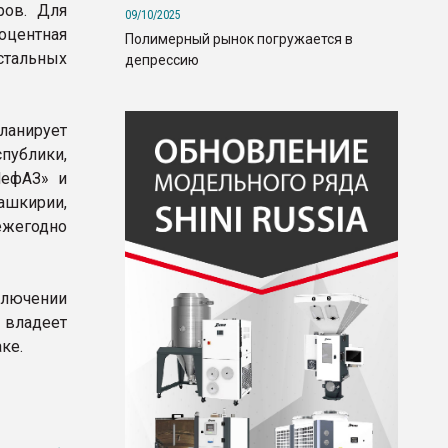
ров. Для
09/10/2025
оцентная
Полимерный рынок погружается в
тальных
депрессию
ланирует
ублики,
НефАЗ» и
ашкирии,
ежегодно
лючении
 владеет
ке.