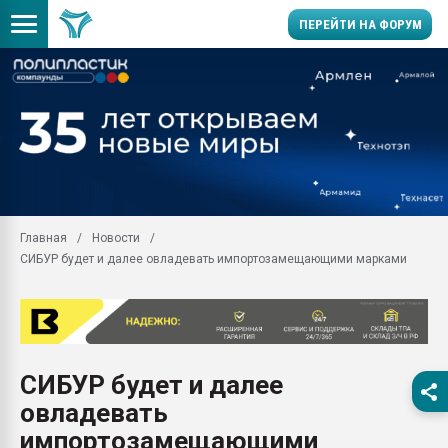
ПЕРЕЙТИ НА ФОРУМ
Продажа готового бизн
производство SPC лам
цикла
29.07.2026 ФРП помог 
заводу пластмасс" зах
ППЭ
Главная
Новости
Помощь в подборе мат
СИБУР будет и далее овладевать импортозамещающими марками
Вакуум-формовочные 
ближайшее подмосковье
Подмосковье, Москва
28.07.2026 Автоматиза
первый план в перераб
СИБУР будет и далее
пластмасс
овладевать
28.07.2026 "Техноникол
ситуацией на строител
импортозамещающими