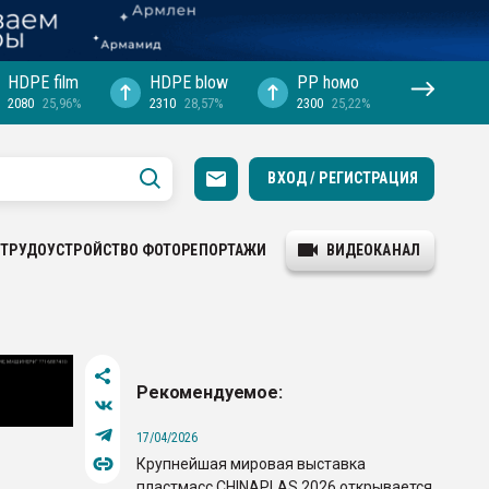
HDPE film
HDPE blow
PP hомо
2080
25,96%
2310
28,57%
2300
25,22%
ВХОД / РЕГИСТРАЦИЯ
ТРУДОУСТРОЙСТВО
ФОТОРЕПОРТАЖИ
ВИДЕОКАНАЛ
Рекомендуемое:
17/04/2026
Крупнейшая мировая выставка
пластмасс CHINAPLAS 2026 открывается