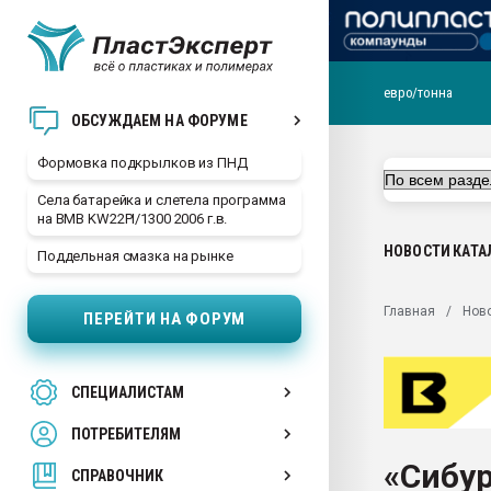
евро/тонна
Продажа готового бизн
ОБСУЖДАЕМ НА ФОРУМЕ
производство SPC лам
цикла
Формовка подкрылков из ПНД
29.07.2026 ФРП помог 
Села батарейка и слетела программа
заводу пластмасс" зах
на BMB KW22PI/1300 2006 г.в.
ППЭ
НОВОСТИ
КАТА
Поддельная смазка на рынке
Помощь в подборе мат
Вакуум-формовочные 
Главная
Нов
ПЕРЕЙТИ НА ФОРУМ
ближайшее подмосковье
Подмосковье, Москва
28.07.2026 Автоматиза
СПЕЦИАЛИСТАМ
первый план в перераб
пластмасс
ПОТРЕБИТЕЛЯМ
28.07.2026 "Техноникол
«Сибур
ситуацией на строител
СПРАВОЧНИК