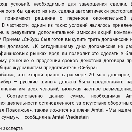
ряд условий, необходимых для завершения сделки. 
я хотя бы одного из них сделка автоматически расторгае
е принимают решение о переносе окончательной 
 В частности, одним из таких условий являлось привлеч
в в результате дополнительной эмиссии акций компани
NV. Причем «Сибур» был готов выкупить треть допэмиссии
лн долларов. «К сегодняшнему дню допэмиссия не ра
 финансовых рынках вряд ли позволит это сделать в б
ому решение о продлении сроков действия договора пр
общил журналистам представитель «Сибура».
бавил, что второй транш в размере 20 млн долларов,
Сибур — русские шины» должна была предоставить па
лнения им всех условий, включая частное размещение
н. Соответственно, данная сумма, необходимая Am
ия деятельности остановленного за отсутствие оборотных
ел-Поволжье», также ложится на плечи Amtel. «Мы ищем
 сумму», — сообщили в Amtel-Vredestein.
 эксперта: