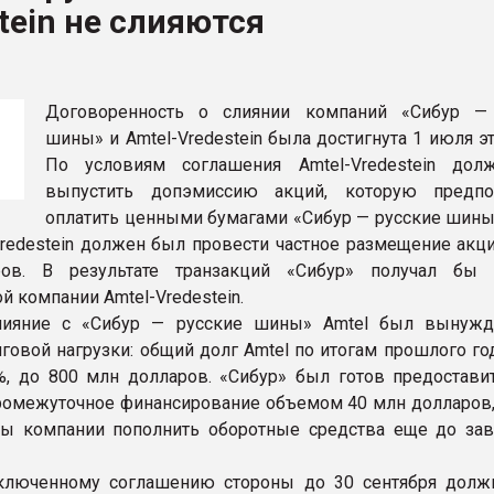
tein не слияются
ва ПЭТ
ФОРУМ
Договоренность о слиянии компаний «Сибур —
шины» и Amtel-Vredestein была достигнута 1 июля эт
По условиям соглашения Amtel-Vredestein до
выпустить допэмиссию акций, которую предпо
оплатить ценными бумагами «Сибур — русские шины
-Vredestein должен был провести частное размещение акц
ов. В результате транзакций «Сибур» получал бы 
й компании Amtel-Vredestein.
лияние с «Сибур — русские шины» Amtel был вынужд
говой нагрузки: общий долг Amtel по итогам прошлого го
%, до 800 млн долларов. «Сибур» был готов предоставит
промежуточное финансирование объемом 40 млн долларов,
бы компании пополнить оборотные средства еще до за
аключенному соглашению стороны до 30 сентября дол