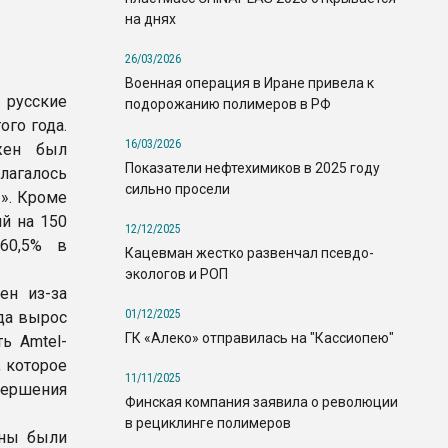
на днях
26/03/2026
Военная операция в Иране привела к
 русские
подорожанию полимеров в РФ
ого года.
16/03/2026
лжен был
Показатели нефтехимиков в 2025 году
лагалось
сильно просели
». Кроме
ий на 150
12/12/2025
60,5% в
Кацевман жестко развенчал псевдо-
экологов и РОП
ен из-за
01/12/2025
да вырос
ГК «Алеко» отправилась на "Кассиопею"
ь Amtel-
 которое
11/11/2025
вершения
Финская компания заявила о революции
в рециклинге полимеров
жны были