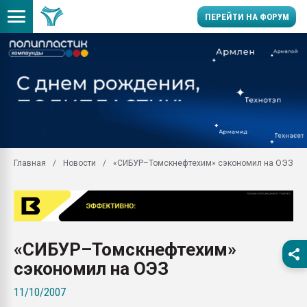
ПЕРЕЙТИ НА ФОРУМ
11.09.2020 Нанотрубки
универсальны, что рос
умельцы изготовили м
колонок полностью из 
Продажа готового бизн
производство SPC лам
цикла
Главная
Новости
«СИБУР–Томскнефтехим» сэкономил на ОЭЗ
29.07.2026 ФРП помог 
заводу пластмасс" зах
ППЭ
Помощь в подборе мат
«СИБУР–Томскнефтехим»
Вакуум-формовочные 
ближайшее подмосковье
сэкономил на ОЭЗ
Подмосковье, Москва
11/10/2007
28.07.2026 Автоматиза
первый план в перераб