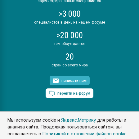
зарегистрированных специалистов
>3 000
специалистов в день на нашем форуме
>20 000
тем обсуждается
20
стран со всего мира
написать нам
перейти на форум
Мы используем cookie и
Яндекс.Метрику
для работы и
ПластЭксперт © 2006. Все права защищены
анализа сайта. Продолжая пользоваться сайтом, вы
Разрешается копирование материалов сайта с обязательной
ссылкой на www.e-plastic.ru
соглашаетесь с
Политикой в отношении файлов cookie
.