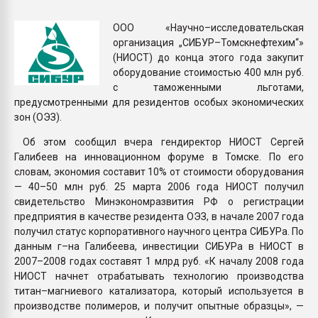
пластмасс
ООО «Научно–исследовательская
28.07.2026 "Техноникол
организация „СИБУР–Томскнефтехим“»
ситуацией на строител
(НИОСТ) до конца этого года закупит
оборудование стоимостью 400 млн руб.
с таможенными льготами,
ПЕРЕЙТИ НА 
предусмотренными для резидентов особых экономических
зон (ОЭЗ).
Об этом сообщил вчера гендиректор НИОСТ Сергей
Галибеев на инновационном форуме в Томске. По его
словам, экономия составит 10% от стоимости оборудования
— 40–50 млн руб. 25 марта 2006 года НИОСТ получил
свидетельство Минэкономразвития РФ о регистрации
предприятия в качестве резидента ОЭЗ, в начале 2007 года
получил статус корпоративного научного центра СИБУРа. По
данным г–на Галибеева, инвестиции СИБУРа в НИОСТ в
2007–2008 годах составят 1 млрд руб. «К началу 2008 года
НИОСТ начнет отрабатывать технологию производства
титан–магниевого катализатора, который используется в
производстве полимеров, и получит опытные образцы», —