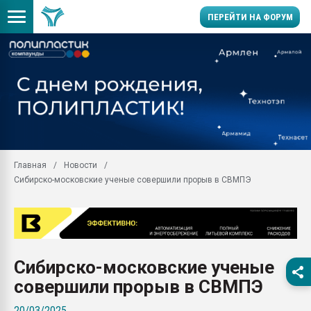
ПЕРЕЙТИ НА ФОРУМ
Помощь в подборе мат
Вакуум-формовочные 
ближайшее подмосковье
Подмосковье, Москва
28.07.2026 Автоматиза
первый план в перераб
Главная
Новости
пластмасс
Сибирско-московские ученые совершили прорыв в СВМПЭ
28.07.2026 "Техноникол
ситуацией на строител
Всё, что касается выду
бутылок
Сибирско-московские ученые
Материал поверхности 
вакуумного формовани
совершили прорыв в СВМПЭ
Продам отходы Компо
20/03/2025
поликарбоната и АБС-п