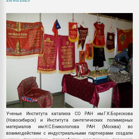
Armaloy PC/ABS-1IM че
ПЕРЕЙТИ НА 
Ученые Института катализа СО РАН им.Г.К.Борескова
(Новосибирск) и Института синтетических полимерных
материалов им.Н.С.Ениколопова РАН (Москва) во
взаимодействии с индустриальными партнерами создали