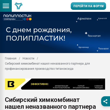
ПЕРЕЙТИ НА ФОРУМ
Вакуум-формовочные 
ближайшее подмосковье
Подмосковье, Москва
28.07.2026 Автоматиза
первый план в перераб
пластмасс
Главная
Новости
28.07.2026 "Техноникол
Сибирский химкомбинат нашел неназванного партнера для
ситуацией на строител
профинансирования производство титаноксида
Всё, что касается выду
бутылок
Материал поверхности 
вакуумного формовани
Продам отходы Компо
Сибирский химкомбинат
поликарбоната и АБС-п
нашел неназванного партнера
Armaloy PC/ABS-1IM че