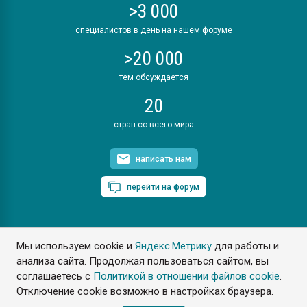
>3 000
специалистов в день на нашем форуме
>20 000
тем обсуждается
20
стран со всего мира
написать нам
перейти на форум
Мы используем cookie и
Яндекс.Метрику
для работы и
ПластЭксперт © 2006. Все права защищены
анализа сайта. Продолжая пользоваться сайтом, вы
Разрешается копирование материалов сайта с обязательной
ссылкой на www.e-plastic.ru
соглашаетесь с
Политикой в отношении файлов cookie
.
Отключение cookie возможно в настройках браузера.
Разработка сайта