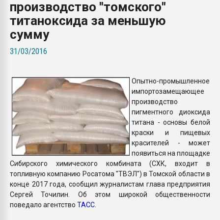
производство "томского"
Armaloy PC/ABS-1IM че
титаноксида за меньшую
сумму
ПЕРЕЙТИ НА 
31/03/2016
Опытно-промышленное
импортозамещающее
производство
пигментного диоксида
титана - основы белой
краски и пищевых
красителей - может
появиться на площадке
Сибирского химического комбината (СХК, входит в
топливную компанию Росатома "ТВЭЛ") в Томской области в
конце 2017 года, сообщил журналистам глава предприятия
Сергей Точилин. Об этом широкой общественности
поведало агентство
ТАСС
.