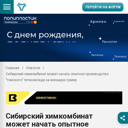
ПЕРЕЙТИ НА ФОРУМ
Помощь в подборе мат
Вакуум-формовочные 
ближайшее подмосковье
Подмосковье, Москва
28.07.2026 Автоматиза
первый план в перераб
Главная
Новости
пластмасс
Сибирский химкомбинат может начать опытное производство
28.07.2026 "Техноникол
"томского" титаноксида за меньшую сумму
ситуацией на строител
Всё, что касается выду
бутылок
Материал поверхности 
вакуумного формовани
Сибирский химкомбинат
может начать опытное
Продам отходы Компо
поликарбоната и АБС-п