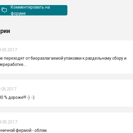
Комментировать на
форуме
рии
9.05.2017
ре переходят от биоразлагаемой упаковки к раздельному сбору и
ереработке...
.05.2017
0 % дороже!!! -) :-)
9.05.2017
сеничной фермой - облом.