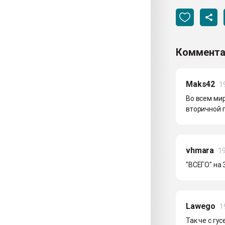
Коммента
Maks42
1
Во всем ми
вторичной п
vhmara
19
"ВСЕГО" на 3
Lawego
1
Так че с гу