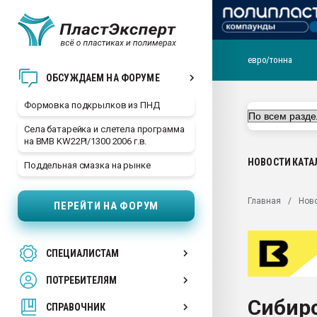
евро/тонна
Продажа готового бизн
ОБСУЖДАЕМ НА ФОРУМЕ
производство SPC лам
цикла
Формовка подкрылков из ПНД
29.07.2026 ФРП помог 
Села батарейка и слетела программа
заводу пластмасс" зах
на BMB KW22PI/1300 2006 г.в.
ППЭ
НОВОСТИ
КАТА
Поддельная смазка на рынке
Помощь в подборе мат
Вакуум-формовочные 
Главная
Нов
ПЕРЕЙТИ НА ФОРУМ
ближайшее подмосковье
Подмосковье, Москва
28.07.2026 Автоматиза
СПЕЦИАЛИСТАМ
первый план в перераб
пластмасс
ПОТРЕБИТЕЛЯМ
28.07.2026 "Техноникол
Сибир
ситуацией на строител
СПРАВОЧНИК