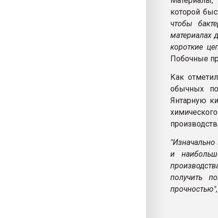
Материалы,
которой быс
чтобы бакт
материалах 
короткие це
Побочные пр
Как отметил
обычных по
Янтарную ки
химическог
производств
"Изначально
и наибольш
производств
получить п
прочностью",