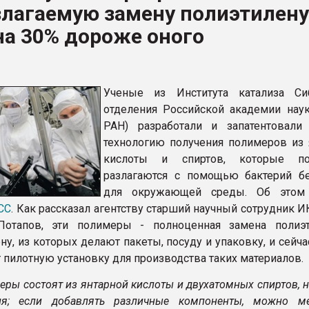
злагаемую замену полиэтилену
ва ПЭТ
на 30% дороже оного
ФОРУМ
Ученые из Института катализа Си
отделения Российской академии нау
РАН) разработали и запатентовали
технологию получения полимеров из 
кислоты и спиртов, которые по
разлагаются с помощью бактерий б
для окружающей среды. Об этом 
СС
. Как рассказал агентству старший научный сотрудник 
Потапов, эти полимеры - полноценная замена полиэ
ну, из которых делают пакеты, посуду и упаковку, и сейч
 пилотную установку для производства таких материалов.
еры состоят из янтарной кислоты и двухатомных спиртов, 
оля; если добавлять различные компоненты, можно м