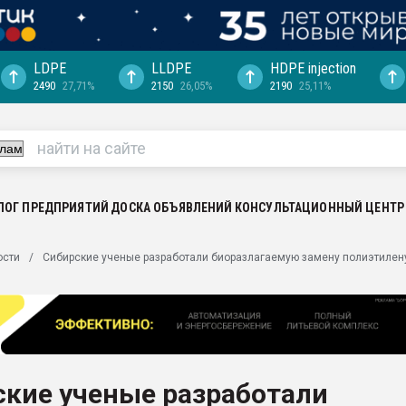
LDPE
LLDPE
HDPE injection
2490
27,71%
2150
26,05%
2190
25,11%
еса -
ината полного
"Ижевскому
ватить рынок
ЛОГ ПРЕДПРИЯТИЙ
ДОСКА ОБЪЯВЛЕНИЙ
КОНСУЛЬТАЦИОННЫЙ ЦЕНТР
ериала
машины:
ости
Сибирские ученые разработали биоразлагаемую замену полиэтилену
, с.-в.
ция выходит на
отке
ь" довольна
ские ученые разработали
ьном рынке