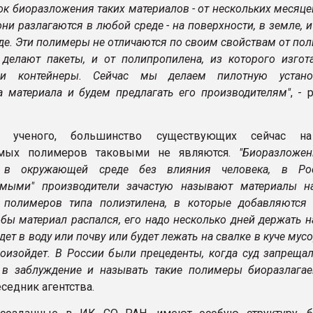
ок биоразложения таких материалов - от нескольких месяце
они разлагаются в любой среде - на поверхности, в земле, 
де. Эти полимеры не отличаются по своим свойствам от пол
 делают пакеты, и от полипропилена, из которого изгот
 и контейнеры. Сейчас мы делаем пилотную устано
а материала и будем предлагать его производителям"
, - 
 ученого, большинство существующих сейчас н
емых полимеров таковыми не являются.
"Биоразложен
 в окружающей среде без влияния человека, в Ро
емыми" производители зачастую называют материалы н
 полимеров типа полиэтилена, в которые добавляются
бы материал распался, его надо несколько дней держать н
дет в воду или почву или будет лежать на свалке в куче мусо
роизойдет. В России были прецеденты, когда суд запреща
 в заблуждение и называть такие полимеры биоразлага
седник агентства.