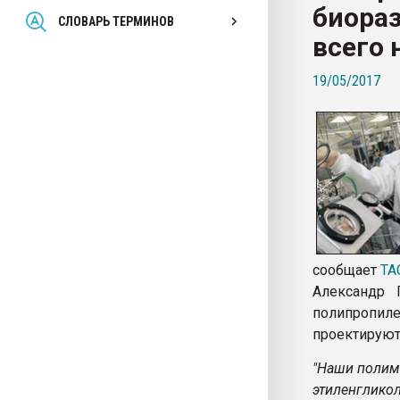
биора
Всё, что касается выду
СЛОВАРЬ ТЕРМИНОВ
бутылок
всего 
19/05/2017
ПЕРЕЙТИ НА 
сообщает
ТА
Александр 
полипропиле
проектируют
"Наши полим
этиленглик