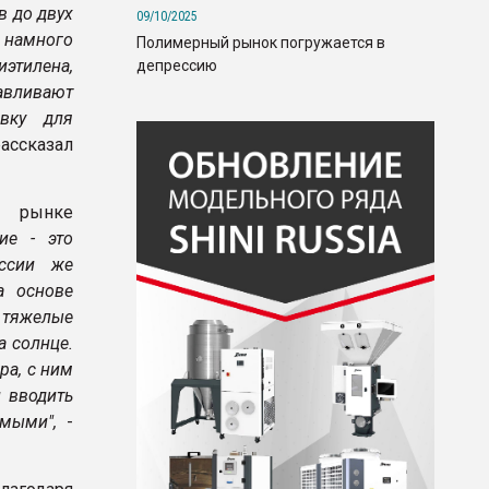
в до двух
09/10/2025
и намного
Полимерный рынок погружается в
иэтилена,
депрессию
авливают
вку для
рассказал
а рынке
ие - это
ссии же
а основе
 тяжелые
а солнце.
ра, с ним
л вводить
емыми",
-