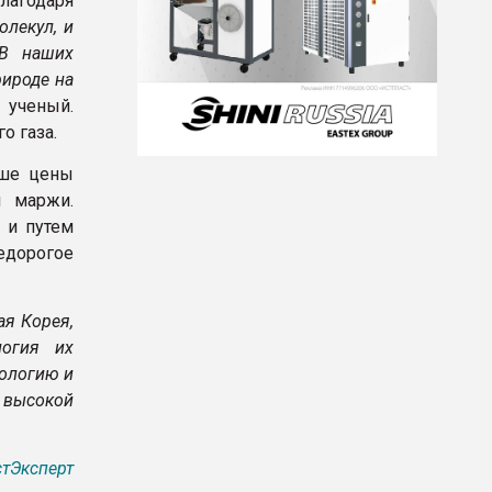
лагодаря
олекул, и
 В наших
рироде на
 ученый.
о газа.
ыше цены
м маржи.
 и путем
едорогое
ая Корея,
логия их
нологию и
 высокой
тЭксперт