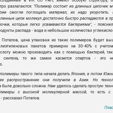
 созданные в ИК СО РАН, имеют особую структуру, б
тро разлагаются.
"Полимер состоит из длинных цепочек м
ерии смогли поглощать материал, их надо укоротить.
длинные цепи молекул достаточно быстро распадаются в п
почки, которые легко усваиваются бактериями",
- пояснил
одукты распада - вода и небольшое количество углекислог
 Потапов, цена упаковки из таких полимеров будет в
лиэтиленовых пакетов примерно на 30-40% с учето
слоту можно производить как с помощью бактерий, так
о синтеза, то же самое касается спиртов - это н
о.
 полимеры такого типа начала делать Япония, а потом Южн
ее распространение они получили в Азии. Но техно
а была довольно сложна. Нам удалось сделать простую тех
олимеры с высокой молекулярной массой, то есть с
- рассказал Потапов.
Плас