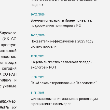
на днях
26/03/2026
Военная операция в Иране привела к
подорожанию полимеров в РФ
бирского
16/03/2026
к (ИК СО
Показатели нефтехимиков в 2025 году
 простую
сильно просели
янтарной
лностью
12/12/2025
Кацевман жестко развенчал псевдо-
ез вреда
экологов и РОП
сегодня
ИК СО РАН
01/12/2025
тилену и
ГК «Алеко» отправилась на "Кассиопею"
ас ученые
11/11/2025
Финская компания заявила о революции
например,
в рециклинге полимеров
енять их