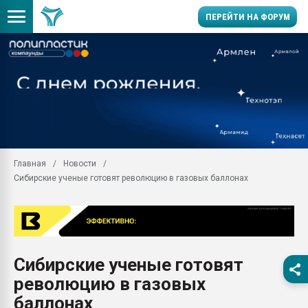
ПЕРЕЙТИ НА ФОРУМ
11.09.2020 Нанотрубки
универсальны, что рос
умельцы изготовили м
колонок полностью из 
Продажа готового бизн
производство SPC лам
цикла
Главная
Новости
Сибирские ученые готовят революцию в газовых баллонах
29.07.2026 ФРП помог 
заводу пластмасс" зах
ППЭ
Помощь в подборе мат
Вакуум-формовочные 
Сибирские ученые готовят
ближайшее подмосковье
Подмосковье, Москва
революцию в газовых
28.07.2026 Автоматиза
баллонах
первый план в перераб