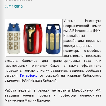
пластмасс
25/11/2015
28.07.2026 "Техноникол
ситуацией на строител
Ученые Института
неорганической химии
ПЕРЕЙТИ НА 
им. А.В.Николаева (ИНХ,
Новосибирск)
разработали пористые
координационные
полимеры, способные
значительно повысить
емкость баллонов для транспортировки газа или
газомоторных топливных баков, а также эффективно
проводить тонкую очистку различных веществ, сообщает
сегодня
Интерфакс
со ссылкой на издание Сибирского
отделения РАН "Наука в Сибири".
Работа ведется в рамках мегагранта Минобрнауки РФ,
ведущий ученый проекта - профессор Университета
Манчестера Мартин Шродер.