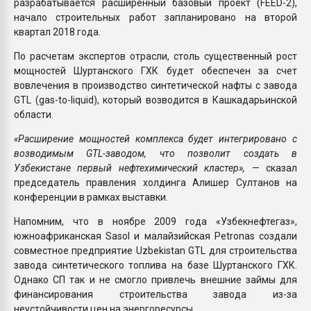
разрабатывается расширенный базовый проект (FEED-2),
начало строительных работ запланировано на второй
квартал 2018 года.
По расчетам экспертов отрасли, столь существенный рост
мощностей Шуртанского ГХК будет обеспечен за счет
вовлечения в производство синтетической нафты с завода
GTL (gas-to-liquid), который возводится в Кашкадарьинской
области.
«Расширение мощностей комплекса будет интегрировано с
возводимым GTL-заводом, что позволит создать в
Узбекистане первый нефтехимический кластер»,
— сказал
председатель правления холдинга Алишер Султанов на
конференции в рамках выставки.
Напомним, что в ноябре 2009 года «Узбекнефтегаз»,
южноафриканская Sasol и малайзийская Petronas создали
совместное предприятие Uzbekistan GTL для строительства
завода синтетического топлива на базе Шуртанского ГХК.
Однако СП так и не смогло привлечь внешние займы для
финансирования строительства завода из-за
неустойчивости цен на энергоресурсы.