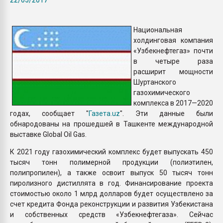
Всё, что касается выду
бутылок
Национальная
холдинговая компания
ПЕРЕЙТИ НА 
«Узбекнефтегаз» почти
в четыре раза
расширит мощности
Шуртанского
газохимического
комплекса в 2017—2020
годах, сообщает "
Газета.uz
". Эти данные были
обнародованы на прошедшей в Ташкенте международной
выставке Global Oil Gas.
К 2021 году газохимический комплекс будет выпускать 450
тысяч тонн полимерной продукции (полиэтилен,
полипропилен), а также освоит выпуск 50 тысяч тонн
пиролизного дистиллята в год. Финансирование проекта
стоимостью около 1 млрд долларов будет осуществлено за
счет кредита Фонда реконструкции и развития Узбекистана
и собственных средств «Узбекнефтегаза». Сейчас