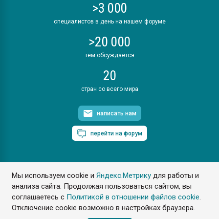
>3 000
специалистов в день на нашем форуме
>20 000
тем обсуждается
20
стран со всего мира
написать нам
перейти на форум
Мы используем cookie и
Яндекс.Метрику
для работы и
ПластЭксперт © 2006. Все права защищены
анализа сайта. Продолжая пользоваться сайтом, вы
Разрешается копирование материалов сайта с обязательной
ссылкой на www.e-plastic.ru
соглашаетесь с
Политикой в отношении файлов cookie
.
Отключение cookie возможно в настройках браузера.
Разработка сайта