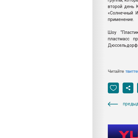
группы, котор
второй день К
«Солнечный И
применение.
Шоу “Пласти
пластмасс п
Дюссельдорф
Читайте
твитт
предыд