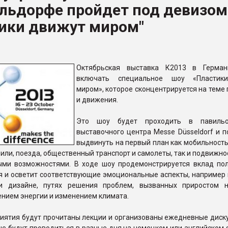
льдорфе пройдет под девизом
ва ПЭТ
тики движут миром"
ФОРУМ
Октябрьская выставка К2013 в Герман
включать специальное шоу «Пластик
миром», которое сконцентрируется на теме
и движения.
Это шоу будет проходить в павил
выставочного центра Messe Düsseldorf и п
выдвинуть на первый план как мобильность
или, поезда, общественный транспорт и самолеты, так и подвижн
ыми возможностями. В ходе шоу продемонстрируется вклад по
я и осветит соответствующие эмоциональные аспекты, например
и дизайне, путях решения проблем, вызванных приростом н
нием энергии и изменением климата.
риятия будут прочитаны лекции и организованы ежедневные диск