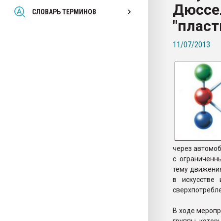
Дюссе
Всё, что касается выду
СЛОВАРЬ ТЕРМИНОВ
бутылок
"плас
11/07/2013
ПЕРЕЙТИ НА 
через автомоб
с ограниченн
тему движени
в искусстве 
сверхпотребле
В ходе мероп