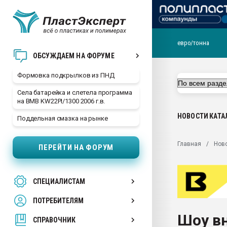
евро/тонна
Продажа готового бизн
ОБСУЖДАЕМ НА ФОРУМЕ
производство SPC лам
цикла
Формовка подкрылков из ПНД
29.07.2026 ФРП помог 
Села батарейка и слетела программа
заводу пластмасс" зах
на BMB KW22PI/1300 2006 г.в.
ППЭ
НОВОСТИ
КАТА
Поддельная смазка на рынке
Помощь в подборе мат
Вакуум-формовочные 
Главная
Нов
ПЕРЕЙТИ НА ФОРУМ
ближайшее подмосковье
Подмосковье, Москва
28.07.2026 Автоматиза
СПЕЦИАЛИСТАМ
первый план в перераб
пластмасс
ПОТРЕБИТЕЛЯМ
28.07.2026 "Техноникол
Шоу вн
ситуацией на строител
СПРАВОЧНИК