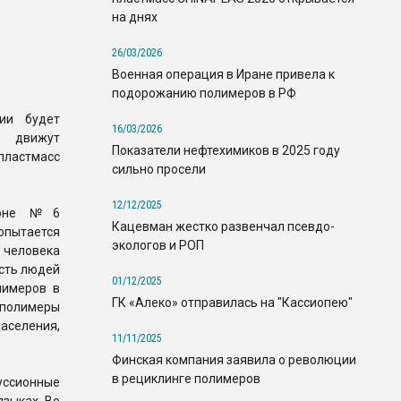
на днях
26/03/2026
Военная операция в Иране привела к
подорожанию полимеров в РФ
ии будет
16/03/2026
и движут
Показатели нефтехимиков в 2025 году
 пластмасс
сильно просели
12/12/2025
ьоне №6
Кацевман жестко развенчал псевдо-
опытается
экологов и РОП
 человека
ость людей
01/12/2025
лимеров в
ГК «Алеко» отправилась на "Кассиопею"
 полимеры
аселения,
11/11/2025
Финская компания заявила о революции
в рециклинге полимеров
уссионные