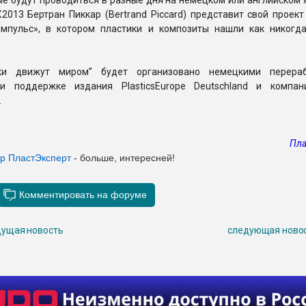
ые будут проводиться в разные дня на немецком или английском 
2013 Бертран Пиккар (Bertrand Piccard) представит свой проек
мпульс», в котором пластики и композиты нашли как никогд
ки движут миром” будет организовано немецкими перераб
ри поддержке издания PlasticsEurope Deutschland и компа
.
Пла
ер ПластЭксперт
- больше, интересней!
ущая новость
следующая ново