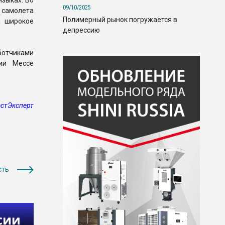
языках. Во
09/10/2025
т самолета
Полимерный рынок погружается в
а широкое
депрессию
отчиками
нии Мессе
стЭксперт
сть