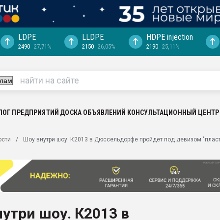
LDPE
LLDPE
HDPE injection
2490
27,71%
2150
26,05%
2190
25,11%
еса -
ината полного
"Ижевскому
ватить рынок
ЛОГ ПРЕДПРИЯТИЙ
ДОСКА ОБЪЯВЛЕНИЙ
КОНСУЛЬТАЦИОННЫЙ ЦЕНТР
ериала
машины:
ости
Шоу внутри шоу. К2013 в Дюссельдорфе пройдет под девизом "плас
, с.-в.
ция выходит на
отке
ь" довольна
утри шоу. К2013 в
ьном рынке