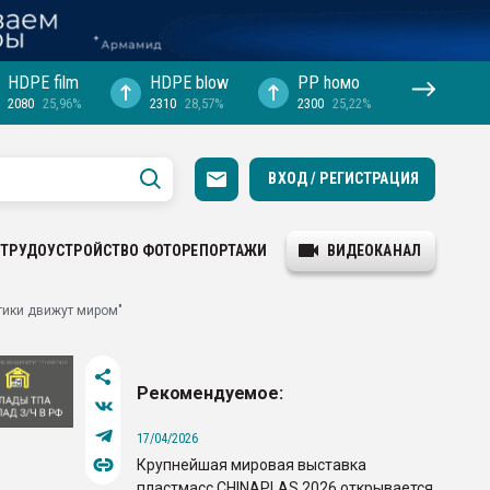
HDPE film
HDPE blow
PP hомо
2080
25,96%
2310
28,57%
2300
25,22%
ВХОД / РЕГИСТРАЦИЯ
ТРУДОУСТРОЙСТВО
ФОТОРЕПОРТАЖИ
ВИДЕОКАНАЛ
тики движут миром"
Рекомендуемое:
17/04/2026
Крупнейшая мировая выставка
пластмасс CHINAPLAS 2026 открывается