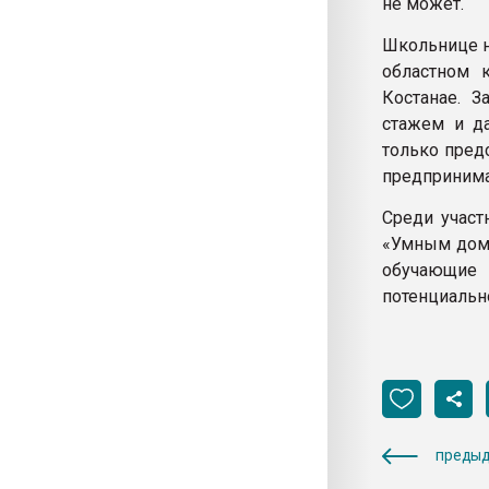
не может.
Школьнице н
областном 
Костанае. З
стажем и д
только пред
предпринима
Среди участ
«Умным домо
обучающие
потенциальн
предыд