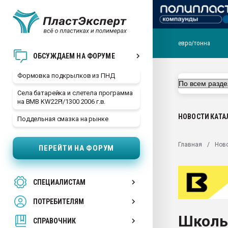
евро/тонна
Продажа готового бизн
ОБСУЖДАЕМ НА ФОРУМЕ
производство SPC лам
цикла
Формовка подкрылков из ПНД
29.07.2026 ФРП помог 
Села батарейка и слетела программа
заводу пластмасс" зах
на BMB KW22PI/1300 2006 г.в.
ППЭ
НОВОСТИ
КАТА
Поддельная смазка на рынке
Помощь в подборе мат
Вакуум-формовочные 
Главная
Нов
ПЕРЕЙТИ НА ФОРУМ
ближайшее подмосковье
Подмосковье, Москва
28.07.2026 Автоматиза
СПЕЦИАЛИСТАМ
первый план в перераб
пластмасс
ПОТРЕБИТЕЛЯМ
28.07.2026 "Техноникол
Школь
ситуацией на строител
СПРАВОЧНИК