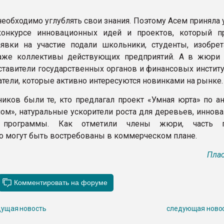
еобходимо углуб­лять свои знания. Поэтому Асем приняла 
конкурсе инновационных идей и проектов, который 
аявки на участие подали школьники, студенты, изобрет
аже коллективы действующих предприятий. А в жюри
ставители государственных органов и финансовых институ
тели, которые активно интересуются новинками на рынке.
ников были те, кто предлагал проект «Умная юрта» по ан
м», натуральные ускорители роста для деревьев, иннов
 программы. Как отметили члены жюри, часть п
о могут быть востребованы в коммерческом плане.
Плас
ущая новость
следующая ново