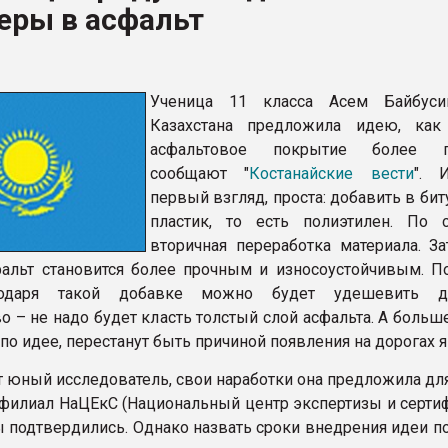
еры в асфальт
ва ПЭТ
ФОРУМ
Ученица 11 класса Асем Байбуси
Казахстана предложила идею, как
асфальтовое покрытие более п
сообщают "
Костанайские вести
". 
первый взгляд, проста: добавить в би
пластик, то есть полиэтилен. По с
вторичная переработка материала. За
альт становится более прочным и износоустойчивым. П
годаря такой добавке можно будет удешевить д
во – не надо будет класть толстый слой асфальта. А боль
по идее, перестанут быть причиной появления на дорогах я
т юный исследователь, свои наработки она предложила дл
 филиал НаЦЕкС (Национальный центр экспертизы и сертиф
 подтвердились. Однако назвать сроки внедрения идеи по