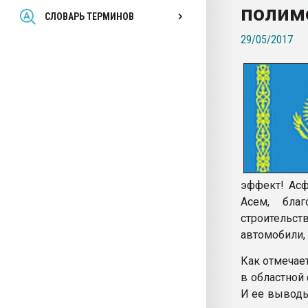
полим
Всё, что касается выду
СЛОВАРЬ ТЕРМИНОВ
бутылок
29/05/2017
ПЕРЕЙТИ НА 
эффект! Асф
Асем, бла
строительст
автомобили, 
Как отмечае
в областной
И ее выводы