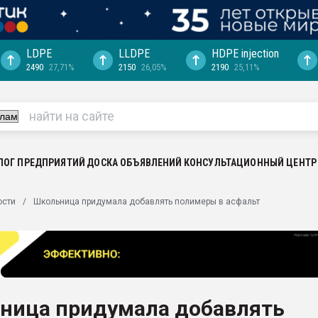
LDPE
LLDPE
HDPE injection
2490
27,71%
2150
26,05%
2190
25,11%
еса -
ината полного
"Ижевскому
ватить рынок
ЛОГ ПРЕДПРИЯТИЙ
ДОСКА ОБЪЯВЛЕНИЙ
КОНСУЛЬТАЦИОННЫЙ ЦЕНТР
ериала
машины:
ости
Школьница придумала добавлять полимеры в асфальт
, с.-в.
ция выходит на
отке
ь" довольна
ница придумала добавлять
ьном рынке