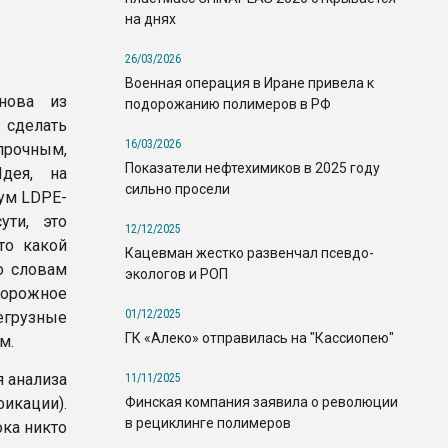
на днях
26/03/2026
Военная операция в Иране привела к
нова из
подорожанию полимеров в РФ
 сделать
16/03/2026
рочным,
Показатели нефтехимиков в 2025 году
Идея, на
сильно просели
тум LDPE-
ути, это
12/12/2025
то какой
Кацевман жестко развенчал псевдо-
о словам
экологов и РОП
орожное
01/12/2025
шегрузные
ГК «Алеко» отправилась на "Кассиопею"
м.
я анализа
11/11/2025
Финская компания заявила о революции
икации).
в рециклинге полимеров
ка никто