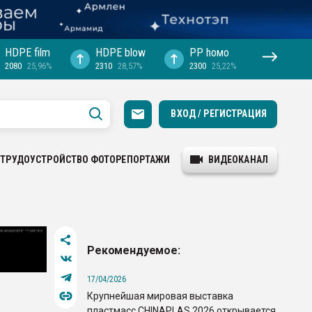
HDPE film
HDPE blow
PP hомо
2080
25,96%
2310
28,57%
2300
25,22%
ВХОД / РЕГИСТРАЦИЯ
ТРУДОУСТРОЙСТВО
ФОТОРЕПОРТАЖИ
ВИДЕОКАНАЛ
Рекомендуемое:
17/04/2026
Крупнейшая мировая выставка
пластмасс CHINAPLAS 2026 открывается