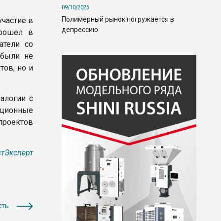
09/10/2025
Полимерный рынок погружается в
участие в
депрессию
прошел в
атели со
 были не
тов, но и
алогии с
ационные
роектов
тЭксперт
сть