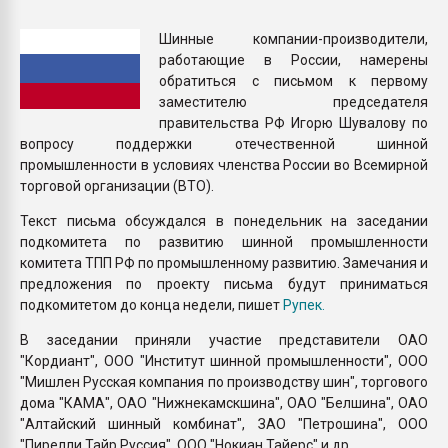
Armaloy PC/ABS-1IM че
Шинные компании-производители,
работающие в России, намерены
ПЕРЕЙТИ НА 
обратиться c письмом к первому
заместителю председателя
правительства РФ Игорю Шувалову по
вопросу поддержки отечественной шинной
промышленности в условиях членства России во Всемирной
торговой организации (ВТО).
Текст письма обсуждался в понедельник на заседании
подкомитета по развитию шинной промышленности
комитета ТПП РФ по промышленному развитию. Замечания и
предложения по проекту письма будут приниматься
подкомитетом до конца недели, пишет
Рупек.
В заседании приняли участие представители ОАО
"Кордиант", ООО "Институт шинной промышленности", ООО
"Мишлен Русская компания по производству шин", торгового
дома "КАМА", ОАО "Нижнекамскшина", ОАО "Белшина", ОАО
"Алтайский шинный комбинат", ЗАО "Петрошина", ООО
"Пирелли Тайр Руссия", ООО "Нокиан Тайерс" и др.