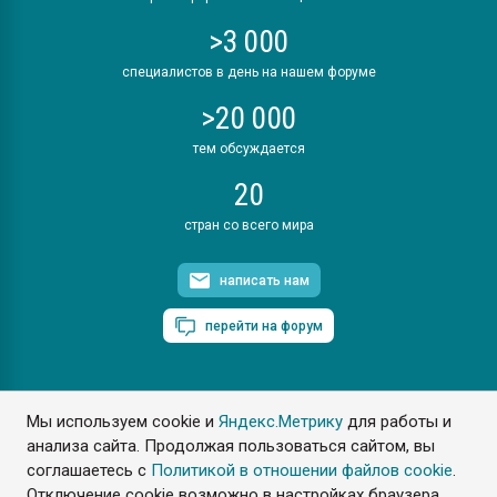
>3 000
специалистов в день на нашем форуме
>20 000
тем обсуждается
20
стран со всего мира
написать нам
перейти на форум
Мы используем cookie и
Яндекс.Метрику
для работы и
ПластЭксперт © 2006. Все права защищены
анализа сайта. Продолжая пользоваться сайтом, вы
Разрешается копирование материалов сайта с обязательной
ссылкой на www.e-plastic.ru
соглашаетесь с
Политикой в отношении файлов cookie
.
Отключение cookie возможно в настройках браузера.
Разработка сайта