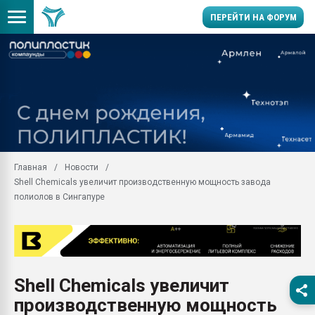
ПЕРЕЙТИ НА ФОРУМ
11.09.2020 Нанотрубки
универсальны, что рос
умельцы изготовили м
колонок полностью из 
Продажа готового бизн
производство SPC лам
цикла
Главная
Новости
Shell Chemicals увеличит производственную мощность завода
29.07.2026 ФРП помог 
заводу пластмасс" зах
полиолов в Сингапуре
ППЭ
Помощь в подборе мат
Вакуум-формовочные 
ближайшее подмосковье
Подмосковье, Москва
Shell Chemicals увеличит
производственную мощность
28.07.2026 Автоматиза
первый план в перераб