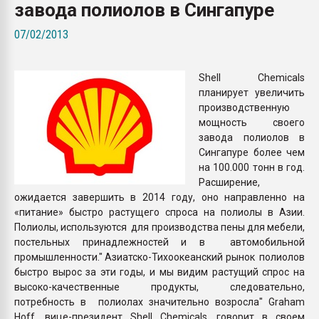
завода полиолов в Сингапуре
пластмасс
07/02/2013
28.07.2026 "Техноникол
ситуацией на строител
Shell Chemicals
ПЕРЕЙТИ НА 
планирует увеличить
производственную
мощность своего
завода полиолов в
Сингапуре более чем
на 100.000 тонн в год.
Расширение,
ожидается завершить в 2014 году, оно направленно на
«питание» быстро растущего спроса на полиолы в Азии.
Полиолы, используются для производства пены для мебели,
постельных принадлежностей и в автомобильной
промышленности." Азиатско-Тихоокеанский рынок полиолов
быстро вырос за эти годы, и мы видим растущий спрос на
высоко-качественные продукты, следовательно,
потребность в полиолах значительно возросла" Graham
Hoff, вице-президент Shell Chemicals, говорит в своем