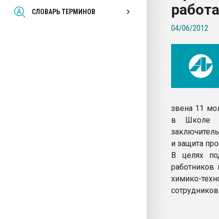
работа
Всё, что касается выду
СЛОВАРЬ ТЕРМИНОВ
бутылок
04/06/2012
ПЕРЕЙТИ НА 
звена 11 мо
в Школе к
заключитель
и защита про
В целях по
работников 
химико-техн
сотрудников