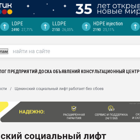
LDPE
LLDPE
HDPE injection
2490
27,71%
2150
26,05%
2190
25,11%
еса -
ината полного
"Ижевскому
ватить рынок
ЛОГ ПРЕДПРИЯТИЙ
ДОСКА ОБЪЯВЛЕНИЙ
КОНСУЛЬТАЦИОННЫЙ ЦЕНТР
ериала
машины:
ости
Щекинский социальный лифт работает без сбоев
, с.-в.
ция выходит на
отке
ь" довольна
ский социальный лифт
ьном рынке