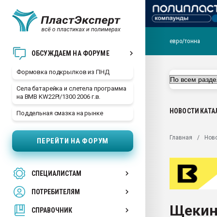
евро/тонна
Продажа готового бизн
ОБСУЖДАЕМ НА ФОРУМЕ
производство SPC лам
цикла
Формовка подкрылков из ПНД
29.07.2026 ФРП помог 
Села батарейка и слетела программа
заводу пластмасс" зах
на BMB KW22PI/1300 2006 г.в.
ППЭ
НОВОСТИ
КАТА
Поддельная смазка на рынке
Помощь в подборе мат
Вакуум-формовочные 
Главная
Нов
ПЕРЕЙТИ НА ФОРУМ
ближайшее подмосковье
Подмосковье, Москва
28.07.2026 Автоматиза
СПЕЦИАЛИСТАМ
первый план в перераб
пластмасс
ПОТРЕБИТЕЛЯМ
28.07.2026 "Техноникол
Щекин
ситуацией на строител
СПРАВОЧНИК