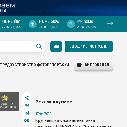
HDPE film
HDPE blow
PP hомо
2080
25,96%
2310
28,57%
2300
25,22%
ВХОД / РЕГИСТРАЦИЯ
ТРУДОУСТРОЙСТВО
ФОТОРЕПОРТАЖИ
ВИДЕОКАНАЛ
Рекомендуемое:
17/04/2026
Крупнейшая мировая выставка
пластмасс CHINAPLAS 2026 открывается