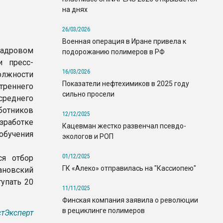
на днях
26/03/2026
Военная операция в Иране привела к
кадровом
подорожанию полимеров в РФ
и пресс-
16/03/2026
олжности
Показатели нефтехимиков в 2025 году
треннего
сильно просели
 среднего
ботников
12/12/2025
работке
Кацевман жестко развенчал псевдо-
 обучения
экологов и РОП
01/12/2025
ся отбор
ГК «Алеко» отправилась на "Кассиопею"
ановский
тупать 20
11/11/2025
Финская компания заявила о революции
в рециклинге полимеров
тЭксперт