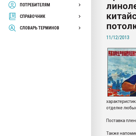
линол
ПОТРЕБИТЕЛЯМ
Armaloy PC/ABS-1IM че
китай
СПРАВОЧНИК
ПЕРЕЙТИ НА 
потол
СЛОВАРЬ ТЕРМИНОВ
11/12/2013
характерист
отделке любы
Поставка плен
Также напомин