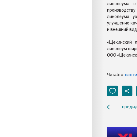
линолеума с
производств
линолеума у
улучшение кач
и внешний в
«Щекинский 
линолеум шири
ООО «Щекински
Читайте
твитт
предыд