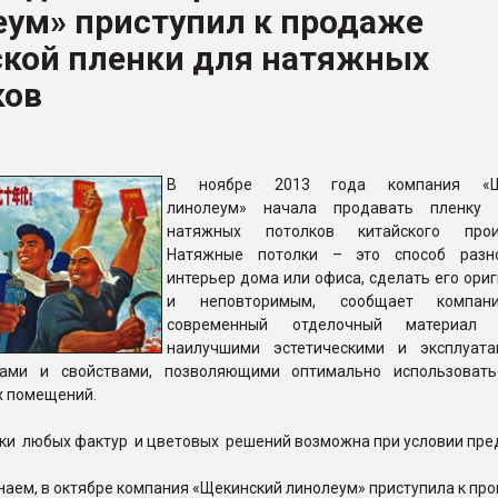
еум» приступил к продаже
рный цвет
ской пленки для натяжных
ФОРУМ
ков
В ноябре 2013 года компания «Ще
линолеум» начала продавать пленку
натяжных потолков китайского произ
Натяжные потолки – это способ разно
интерьер дома или офиса, сделать его ори
и неповторимым, сообщает компан
современный отделочный материал 
наилучшими эстетическими и эксплуат
иками и свойствами, позволяющими оптимально использоват
х помещений.
ки любых фактур и цветовых решений возможна при условии пре
аем, в октябре компания «Щекинский линолеум» приступила к пр