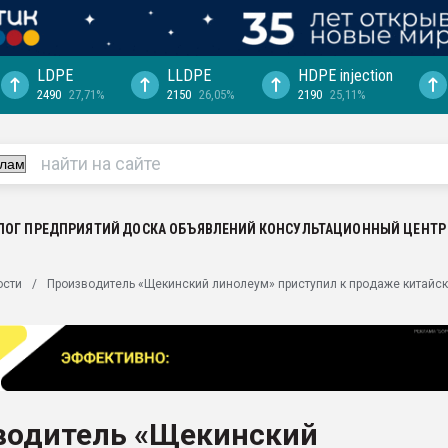
LDPE
LLDPE
HDPE injection
2490
27,71%
2150
26,05%
2190
25,11%
ериала
машины:
, с.-в.
ция выходит на
отке
ЛОГ ПРЕДПРИЯТИЙ
ДОСКА ОБЪЯВЛЕНИЙ
КОНСУЛЬТАЦИОННЫЙ ЦЕНТР
ь" довольна
ости
Производитель «Щекинский линолеум» приступил к продаже китайск
ьном рынке
ва ПЭТ
пуансона для
я
водитель «Щекинский
зиция
ластика