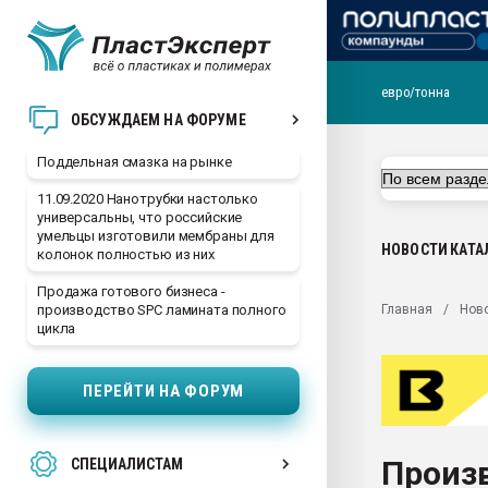
евро/тонна
Помощь в подборе мат
ОБСУЖДАЕМ НА ФОРУМЕ
Вакуум-формовочные 
Поддельная смазка на рынке
ближайшее подмосковье
Подмосковье, Москва
11.09.2020 Нанотрубки настолько
универсальны, что российские
28.07.2026 Автоматиза
умельцы изготовили мембраны для
первый план в перераб
НОВОСТИ
КАТА
колонок полностью из них
пластмасс
Продажа готового бизнеса -
28.07.2026 "Техноникол
Главная
Нов
производство SPC ламината полного
ситуацией на строител
цикла
Всё, что касается выду
бутылок
ПЕРЕЙТИ НА ФОРУМ
Материал поверхности 
вакуумного формовани
Произ
СПЕЦИАЛИСТАМ
Продам отходы Компо
поликарбоната и АБС-п