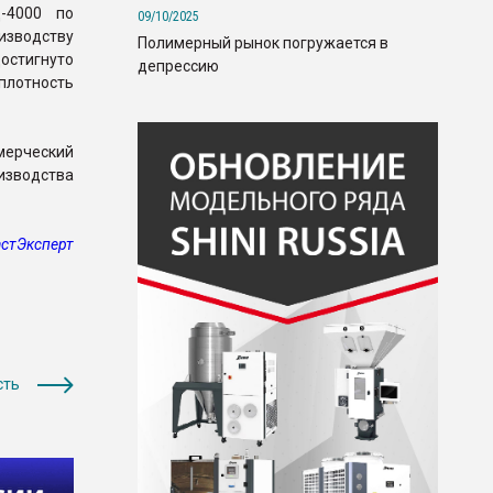
-4000 по
09/10/2025
изводству
Полимерный рынок погружается в
остигнуто
депрессию
 плотность
мерческий
оизводства
стЭксперт
сть