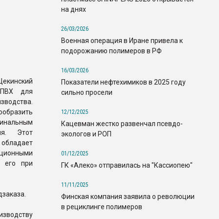
на днях
26/03/2026
Военная операция в Иране привела к
подорожанию полимеров в РФ
16/03/2026
кинский
Показатели нефтехимиков в 2025 году
 ПВХ для
сильно просели
водства.
образить
12/12/2025
гинальным
Кацевман жестко развенчал псевдо-
ия. Этот
экологов и РОП
обладает
ационными
01/12/2025
ь его при
ГК «Алеко» отправилась на "Кассиопею"
11/11/2025
дзаказа.
Финская компания заявила о революции
в рециклинге полимеров
оизводству