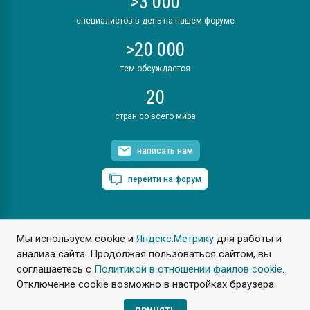
>3 000
специалистов в день на нашем форуме
>20 000
тем обсуждается
20
стран со всего мира
написать нам
перейти на форум
Мы используем cookie и
Яндекс.Метрику
для работы и
ПластЭксперт © 2006. Все права защищены
анализа сайта. Продолжая пользоваться сайтом, вы
Разрешается копирование материалов сайта с обязательной
ссылкой на www.e-plastic.ru
соглашаетесь с
Политикой в отношении файлов cookie
.
Отключение cookie возможно в настройках браузера.
Разработка сайта