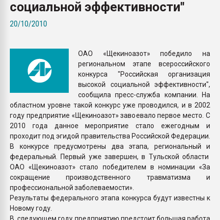
социальной эффективности"
пластмасс
20/10/2010
28.07.2026 "Техноникол
ситуацией на строител
ОАО «Щекиноазот» победило на
ПЕРЕЙТИ НА 
региональном этапе всероссийского
конкурса "Российская организация
высокой социальной эффективности",
сообщила пресс-служба компании. На
областном уровне такой конкурс уже проводился, и в 2002
году предприятие «Щекиноазот» завоевало первое место. С
2010 года данное мероприятие стало ежегодным и
проходит под эгидой правительства Российской Федерации.
В конкурсе предусмотрены два этапа, региональный и
федеральный. Первый уже завершен, в Тульской области
ОАО «Щекиноазот» стало победителем в номинации «За
сокращение производственного травматизма и
профессиональной заболеваемости».
Результаты федерального этапа конкурса будут известны к
Новому году.
В следующем году предприятию предстоит большая работа