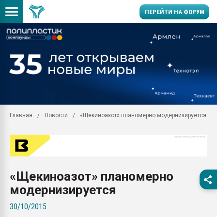
ПЕРЕЙТИ НА ФОРУМ
Продажа готового бизн
производство SPC лам
цикла
29.07.2026 ФРП помог 
заводу пластмасс" зах
ППЭ
Главная
Новости
«Щекиноазот» планомерно модернизируется
Помощь в подборе мат
Вакуум-формовочные 
ближайшее подмосковье
Подмосковье, Москва
28.07.2026 Автоматиза
«Щекиноазот» планомерно
первый план в перераб
пластмасс
модернизируется
28.07.2026 "Техноникол
30/10/2015
ситуацией на строител