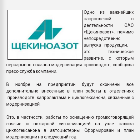
Всё, что касается выду
бутылок
Одно из важнейших
направлений в
деятельности ОАО
ПЕРЕЙТИ НА 
«Щекиноазот», помимо
непосредственно
выпуска продукции, –
это техническое
развитие, с которым
неразрывно связана модернизация производств, сообщила
пресс-служба компании.
В ноябре на предприятии будут окончены все
дополнительно внесенные в план работы в отделениях
производств капролактама и циклогексанона, связанные с
модернизацией.
Это, в частности, работы по оснащению громкоговорящей
связью и пожарной сигнализацией на узле налива
циклогексанона в автоцистерны. Сформирован и план
модернизации на следующий год.