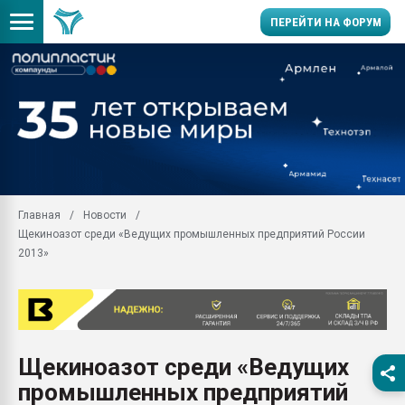
ПЕРЕЙТИ НА ФОРУМ
Продажа готового бизн
производство SPC лам
цикла
29.07.2026 ФРП помог 
заводу пластмасс" зах
ППЭ
Главная
Новости
Помощь в подборе мат
Щекиноазот среди «Ведущих промышленных предприятий России
Вакуум-формовочные 
2013»
ближайшее подмосковье
Подмосковье, Москва
28.07.2026 Автоматиза
первый план в перераб
пластмасс
Щекиноазот среди «Ведущих
28.07.2026 "Техноникол
промышленных предприятий
ситуацией на строител