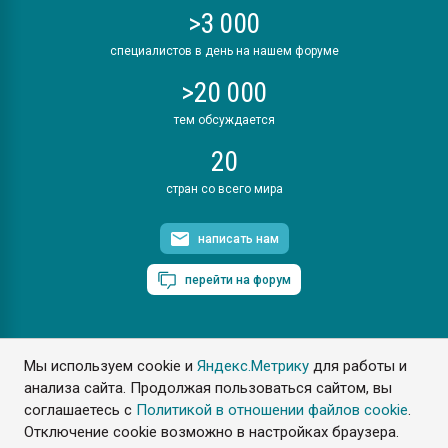
>3 000
специалистов в день на нашем форуме
>20 000
тем обсуждается
20
стран со всего мира
написать нам
перейти на форум
Мы используем cookie и
Яндекс.Метрику
для работы и
ПластЭксперт © 2006. Все права защищены
анализа сайта. Продолжая пользоваться сайтом, вы
Разрешается копирование материалов сайта с обязательной
ссылкой на www.e-plastic.ru
соглашаетесь с
Политикой в отношении файлов cookie
.
Отключение cookie возможно в настройках браузера.
Разработка сайта