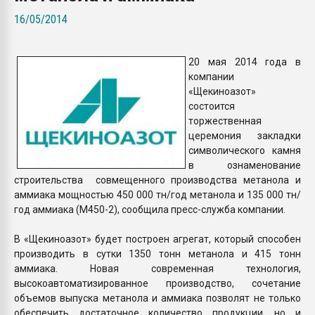
Armaloy PC/ABS-1IM че
16/05/2014
ПЕРЕЙТИ НА 
20 мая 2014 года в
компании
«Щекиноазот»
состоится
торжественная
церемония закладки
символического камня
в ознаменование
строительства совмещенного производства метанола и
аммиака мощностью 450 000 тн/год метанола и 135 000 тн/
год аммиака (М450-2), сообщила пресс-служба компании.
В «Щекиноазот» будет построен агрегат, который способен
производить в сутки 1350 тонн метанола и 415 тонн
аммиака. Новая современная технология,
высокоавтоматизированное производство, сочетание
объемов выпуска метанола и аммиака позволят не только
обеспечить достаточное количество продукции, но и