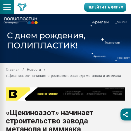
ПЕРЕЙТИ НА ФОРУМ
Помощь в подборе мат
Вакуум-формовочные 
ближайшее подмосковье
Подмосковье, Москва
28.07.2026 Автоматиза
первый план в перераб
Главная
Новости
пластмасс
«Щекиноазот» начинает строительство завода метанола и аммиака
28.07.2026 "Техноникол
ситуацией на строител
Всё, что касается выду
бутылок
«Щекиноазот» начинает
Материал поверхности 
вакуумного формовани
строительство завода
Продам отходы Компо
метанола и аммиака
поликарбоната и АБС-п