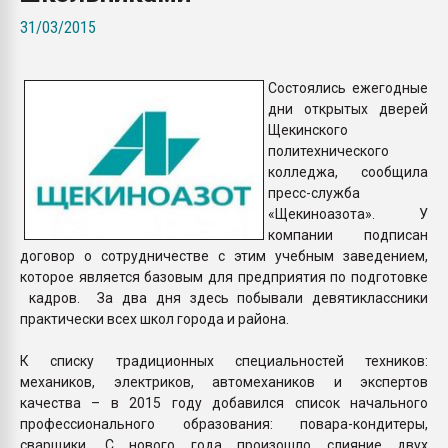
Всё, что касается выду
31/03/2015
бутылок
Состоялись ежегодные
ПЕРЕЙТИ НА 
дни открытых дверей
Щекинского
политехнического
колледжа, сообщила
пресс-служба
«Щекиноазота». У
компании подписан
договор о сотрудничестве с этим учебным заведением,
которое является базовым для предприятия по подготовке
кадров. За два дня здесь побывали девятиклассники
практически всех школ города и района.
К списку традиционных специальностей техников:
механиков, электриков, автомехаников и экспертов
качества – в 2015 году добавился список начального
профессионального образования: повара-кондитеры,
сварщики. С нового года произошло слияние двух