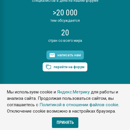
специалистов в день на нашем форуме
>20 000
тем обсуждается
20
стран со всего мира
написать нам
перейти на форум
Мы используем cookie и
Яндекс.Метрику
для работы и
ПластЭксперт © 2006. Все права защищены
анализа сайта. Продолжая пользоваться сайтом, вы
Разрешается копирование материалов сайта с обязательной
ссылкой на www.e-plastic.ru
соглашаетесь с
Политикой в отношении файлов cookie
.
Отключение cookie возможно в настройках браузера.
Разработка сайта
ПРИНЯТЬ