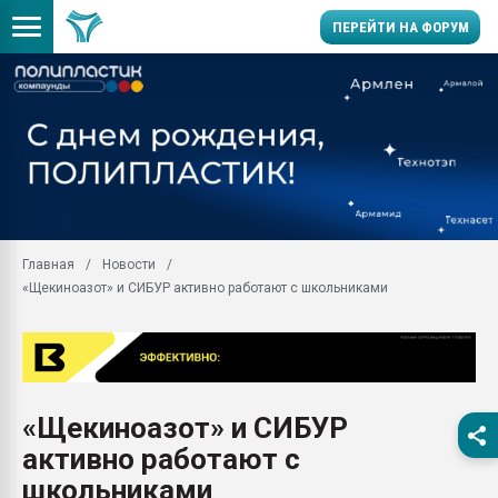
ПЕРЕЙТИ НА ФОРУМ
Продажа готового бизн
производство SPC лам
цикла
29.07.2026 ФРП помог 
заводу пластмасс" зах
ППЭ
Главная
Новости
Помощь в подборе мат
«Щекиноазот» и СИБУР активно работают с школьниками
Вакуум-формовочные 
ближайшее подмосковье
Подмосковье, Москва
28.07.2026 Автоматиза
первый план в перераб
«Щекиноазот» и СИБУР
пластмасс
активно работают с
28.07.2026 "Техноникол
ситуацией на строител
школьниками