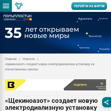
ПЕРЕЙТИ НА ФОРУМ
11.09.2020 Нанотрубки
универсальны, что рос
умельцы изготовили м
колонок полностью из 
Продажа готового бизн
производство SPC лам
цикла
Главная
Новости
«Щекиноазот» создает новую электродиализную установку на
29.07.2026 ФРП помог 
заводу пластмасс" зах
отечественных смолах
ППЭ
Помощь в подборе мат
Вакуум-формовочные 
ближайшее подмосковье
Подмосковье, Москва
«Щекиноазот» создает новую
электродиализную установку
28.07.2026 Автоматиза
первый план в перераб