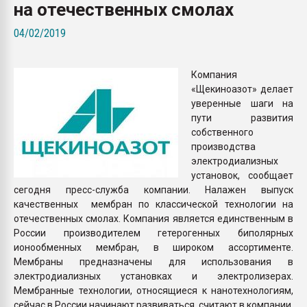
на отечественных смолах
пластмасс
04/02/2019
28.07.2026 "Техноникол
ситуацией на строител
Компания
ПЕРЕЙТИ НА 
«Щекиноазот» делает
уверенные шаги на
пути развития
собственного
производства
электродиализных
установок, сообщает
сегодня пресс-служба компании. Налажен выпуск
качественных мембран по классической технологии на
отечественных смолах. Компания является единственным в
России производителем гетерогенных биполярных
ионообменных мембран, в широком ассортименте.
Мембраны предназначены для использования в
электродиализных установках и электролизерах.
Мембранные технологии, относящиеся к нанотехнологиям,
сейчас в России начинают развиваться, считают в компании.