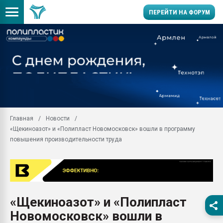
ПЕРЕЙТИ НА ФОРУМ
Продажа готового бизн
производство SPC лам
цикла
29.07.2026 ФРП помог 
заводу пластмасс" зах
ППЭ
Главная
Новости
Помощь в подборе мат
«Щекиноазот» и «Полипласт Новомосковск» вошли в программу
Вакуум-формовочные 
повышения производительности труда
ближайшее подмосковье
Подмосковье, Москва
28.07.2026 Автоматиза
первый план в перераб
пластмасс
«Щекиноазот» и «Полипласт
28.07.2026 "Техноникол
Новомосковск» вошли в
ситуацией на строител