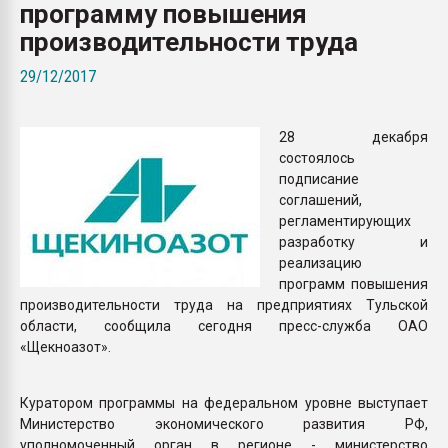
программу повышения
Всё, что касается выду
бутылок
производительности труда
29/12/2017
ПЕРЕЙТИ НА 
28 декабря
состоялось
подписание
соглашений,
регламентирующих
разработку и
реализацию
программ повышения
производительности труда на предприятиях Тульской
области, сообщила сегодня пресс-служба ОАО
«Щекноазот».
Куратором программы на федеральном уровне выступает
Министерство экономического развития РФ,
уполномоченный орган в регионе - министерство