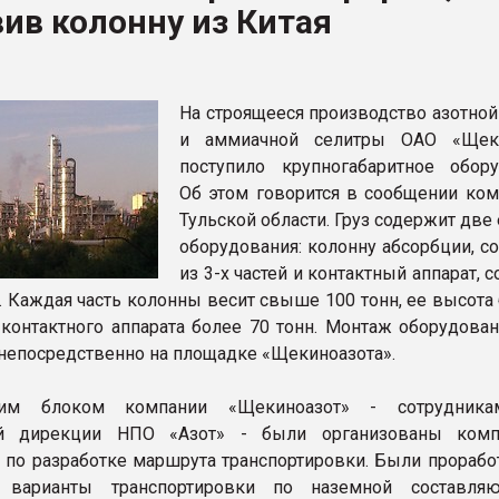
ив колонну из Китая
ва ПЭТ
ФОРУМ
На строящееся производство азотной
и аммиачной селитры ОАО «Щеки
поступило крупногабаритное обору
Об этом говорится в сообщении ком
Тульской области. Груз содержит дв
оборудования: колонну абсорбции, с
из 3-х частей и контактный аппарат, 
й. Каждая часть колонны весит свыше 100 тонн, ее высота
 контактного аппарата более 70 тонн. Монтаж оборудован
непосредственно на площадке «Щекиноазота».
ским блоком компании «Щекиноазот» - сотрудник
ой дирекции НПО «Азот» - были организованы комп
 по разработке маршрута транспортировки. Были прорабо
 варианты транспортировки по наземной составля