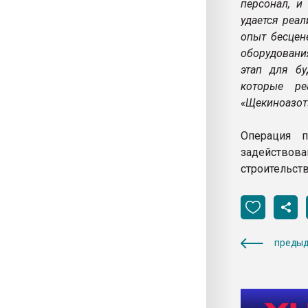
персонал, и
удается реа
опыт бесцен
оборудовани
этап для бу
которые р
«Щекиноазот
Операция 
задействов
строительств
предыд