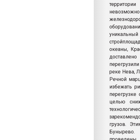
территории
невозможн
железнодоро
оборудовани
уникальны
стройплощад
океаны, Кр
доставлено
перегрузили
реке Нева, 
Речной марш
избежать ри
перегрузке 
целью сниж
технологиче
зарекоменд
грузов. Эт
Бунырево.
проведены 