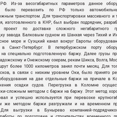
 РФ. Из-за весогабаритных параметров данное обор
о было перевозить по РФ только автомобиль
жным транспортом. Для транспортировки массивного и 
я, изготовленного в КНР, был выбран подрядчик, разра
й проект по доставке сложного негабаритного г
ку завода. Балковым судном из Шанхая через Тихий и И
асное море и Суэцкий канал вокруг Европы оборудова
 в Санкт-Петербург. В петербуржском порту обору
 на специально подготовленную баржу. Далее грузы п
Ладожскому и Онежскому озерам, рекам Шикса, Волга, Мос
рут более 1000 километров занял почти месяц. Для тог
сков, в связи с низким уровнем Оки, было принято р
оборудования на две отдельные баржи на причале в К
ения осадки судов. Перегрузка в Коломне осущест
ски-сложным методом с баржи на баржу. Этот метод хор
овал и успешно используется при перевозке крупнога
им же методом баржи разгружали и на временном п
 Для выгрузки в Бунырево компанией-подрядчик
работы по подготовке и строительству временного п