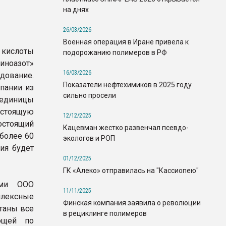
на днях
26/03/2026
Военная операция в Иране привела к
 кислоты
подорожанию полимеров в РФ
ноазот»
16/03/2026
дование.
Показатели нефтехимиков в 2025 году
пании из
сильно просели
е единицы
остоящую
12/12/2025
состоящий
Кацевман жестко развенчал псевдо-
 более 60
экологов и РОП
ия будет
01/12/2025
ГК «Алеко» отправилась на "Кассиопею"
ами ООО
11/11/2025
лексные
Финская компания заявила о революции
таны все
в рециклинге полимеров
ющей по