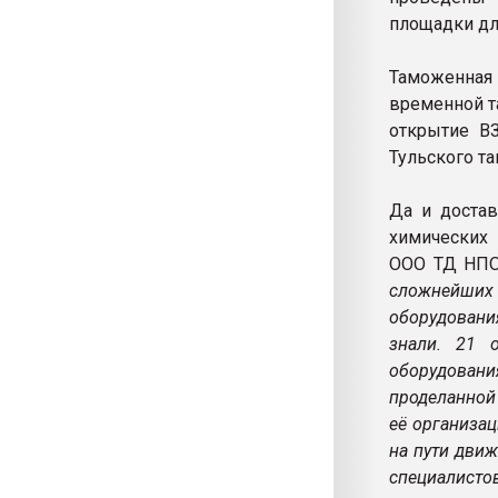
площадки для
Таможенная
временной т
открытие В
Тульского т
Да и достав
химических 
ООО ТД НПО
сложнейших 
оборудовани
знали. 21 
оборудовани
проделанной 
её организа
на пути дви
специалисто