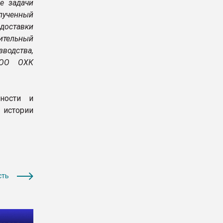
е задачи
лученный
 доставки
ительный
водства,
ООО ОХК
ности и
 истории
сть