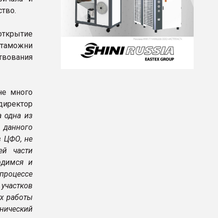
ство.
ткрытие
 таможни
твования
не много
директор
 одна из
 данного
в ЦФО, не
ей части
рдимся и
 процессе
участков
ух работы
хнический