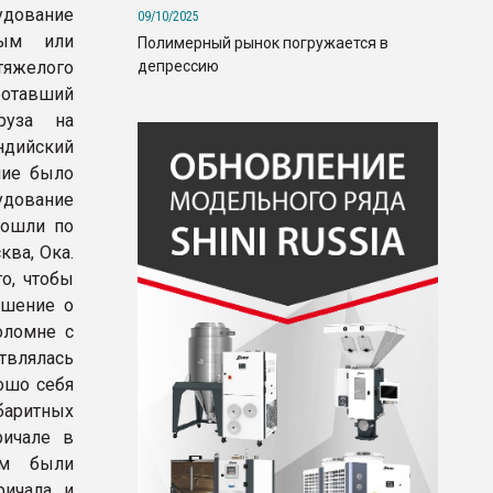
удование
09/10/2025
ным или
Полимерный рынок погружается в
депрессию
тяжелого
ботавший
руза на
ндийский
ние было
дование
рошли по
ква, Ока.
о, чтобы
ешение о
оломне с
влялась
ошо себя
баритных
ричале в
ом были
ричала и