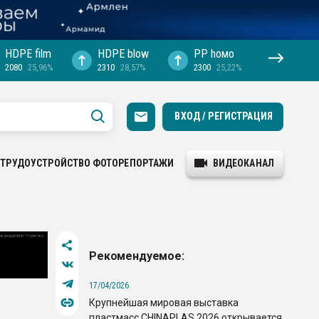
HDPE film
HDPE blow
PP hомо
2080
25,96%
2310
28,57%
2300
25,22%
ВХОД / РЕГИСТРАЦИЯ
ТРУДОУСТРОЙСТВО
ФОТОРЕПОРТАЖИ
ВИДЕОКАНАЛ
Рекомендуемое:
17/04/2026
Крупнейшая мировая выставка
пластмасс CHINAPLAS 2026 открывается