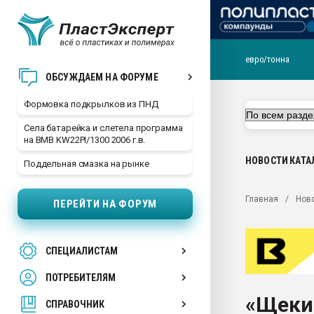
евро/тонна
Продажа готового бизн
ОБСУЖДАЕМ НА ФОРУМЕ
производство SPC лам
цикла
Формовка подкрылков из ПНД
29.07.2026 ФРП помог 
Села батарейка и слетела программа
заводу пластмасс" зах
на BMB KW22PI/1300 2006 г.в.
ППЭ
НОВОСТИ
КАТА
Поддельная смазка на рынке
Помощь в подборе мат
Вакуум-формовочные 
Главная
Нов
ПЕРЕЙТИ НА ФОРУМ
ближайшее подмосковье
Подмосковье, Москва
28.07.2026 Автоматиза
СПЕЦИАЛИСТАМ
первый план в перераб
пластмасс
ПОТРЕБИТЕЛЯМ
28.07.2026 "Техноникол
«Щеки
ситуацией на строител
СПРАВОЧНИК