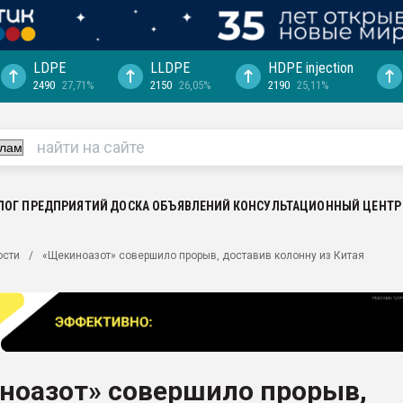
LDPE
LLDPE
HDPE injection
2490
27,71%
2150
26,05%
2190
25,11%
еса -
ината полного
"Ижевскому
ватить рынок
ЛОГ ПРЕДПРИЯТИЙ
ДОСКА ОБЪЯВЛЕНИЙ
КОНСУЛЬТАЦИОННЫЙ ЦЕНТР
ериала
машины:
ости
«Щекиноазот» совершило прорыв, доставив колонну из Китая
, с.-в.
ция выходит на
отке
ь" довольна
ноазот» совершило прорыв,
ьном рынке