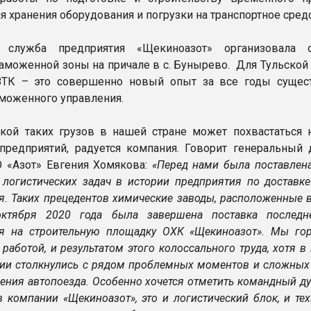
 хранения оборудования и погрузки на транспортное сред
 служба предприятия «Щекиноазот» организовала о
аможенной зоны на причале в с. Бунырево. Для Тульской
ЗТК – это совершенно новый опыт за все годы сущес
аможенного управления.
кой таких грузов в нашей стране может похвастаться 
предприятий, радуется компания. Говорит генеральный 
 «Азот» Евгения Хомякова:
«Перед нами была поставлена
логистических задач в истории предприятия по доставке
я. Таких прецедентов химические заводы, расположенные 
октября 2020 года была завершена поставка последн
я на строительную площадку ОХК «Щекиноазот». Мы го
работой, и результатом этого колоссального труда, хотя в
ции столкнулись с рядом проблемных моментов и сложных 
жения автопоезда. Особенно хочется отметить командный д
в компании «Щекиноазот», это и логистический блок, и те