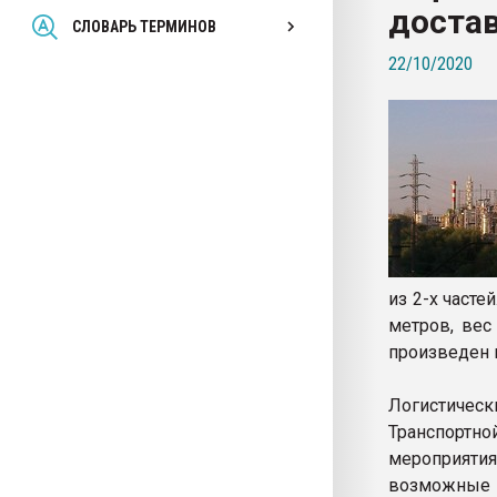
достав
Всё, что касается выду
СЛОВАРЬ ТЕРМИНОВ
бутылок
22/10/2020
ПЕРЕЙТИ НА 
из 2-х часте
метров, вес
произведен 
Логистиче
Транспортн
мероприятия
возможные