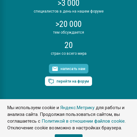
>3 000
специалистов в день на нашем форуме
>20 000
тем обсуждается
20
стран со всего мира
написать нам
перейти на форум
Мы используем cookie и
Яндекс.Метрику
для работы и
ПластЭксперт © 2006. Все права защищены
анализа сайта. Продолжая пользоваться сайтом, вы
Разрешается копирование материалов сайта с обязательной
ссылкой на www.e-plastic.ru
соглашаетесь с
Политикой в отношении файлов cookie
.
Отключение cookie возможно в настройках браузера.
Разработка сайта