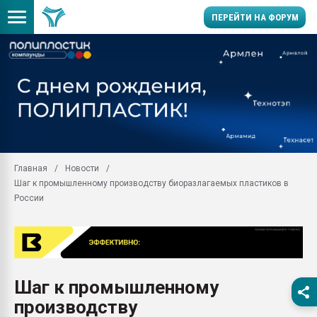
ПЕРЕЙТИ НА ФОРУМ
Продажа готового бизн
производство SPC лам
цикла
29.07.2026 ФРП помог 
заводу пластмасс" зах
ППЭ
Главная
Новости
Помощь в подборе мат
Шаг к промышленному производству биоразлагаемых пластиков в
Вакуум-формовочные 
России
ближайшее подмосковье
Подмосковье, Москва
28.07.2026 Автоматиза
первый план в перераб
пластмасс
Шаг к промышленному
28.07.2026 "Техноникол
производству
ситуацией на строител