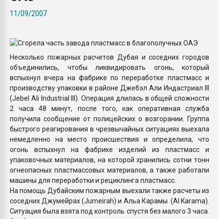
Всё, что касается выду
11/09/2007
бутылок
ПЕРЕЙТИ НА 
Несколько пожарных расчетов Дубая и соседних городов
объединились, чтобы ликвидировать огонь, который
вспыхнул вчера на фабрике по переработке пластмасс и
производству упаковки в районе Джебэл Али Индастриал III
(Jebel Ali Industrial III). Операция длилась в общей сложности
2 часа 48 минут, после того, как оперативная служба
получила сообщение от полицейских о возгорании. Группа
быстрого реагирования в чрезвычайных ситуациях выехала
немедленно на место происшествия и определила, что
огонь вспыхнул на фабрике изделий из пластмасс и
упаковочных материалов, на которой хранились сотни тонн
огнеопасных пластмассовых материалов, а также работали
машины для переработки и рециклинга пластмасс.
На помощь Дубайским пожарным выехали также расчеты из
соседних Джумейрах (Jumeirah) и Альа Карамы (Al Karama).
Ситуация была взята под контроль спустя без малого 3 часа.