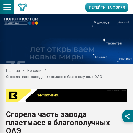
ПЕРЕЙТИ НА ФОРУМ
Продажа готового бизн
производство SPC лам
цикла
29.07.2026 ФРП помог 
заводу пластмасс" зах
ППЭ
Главная
Новости
Помощь в подборе мат
Сгорела часть завода пластмасс в благополучных ОАЭ
Вакуум-формовочные 
ближайшее подмосковье
Подмосковье, Москва
28.07.2026 Автоматиза
первый план в перераб
Сгорела часть завода
пластмасс
пластмасс в благополучных
28.07.2026 "Техноникол
ситуацией на строител
ОАЭ