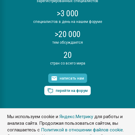
зарегистрированных специалистов
>3 000
специалистов в день на нашем форуме
>20 000
тем обсуждается
20
стран со всего мира
написать нам
перейти на форум
Мы используем cookie и
Яндекс.Метрику
для работы и
ПластЭксперт © 2006. Все права защищены
анализа сайта. Продолжая пользоваться сайтом, вы
Разрешается копирование материалов сайта с обязательной
ссылкой на www.e-plastic.ru
соглашаетесь с
Политикой в отношении файлов cookie
.