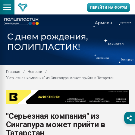
ПЕРЕЙТИ НА ФОРУМ
11.09.2020 Нанотрубки
универсальны, что рос
умельцы изготовили м
колонок полностью из 
Продажа готового бизн
производство SPC лам
цикла
Главная
Новости
"Серьезная компания" из Сингапура может прийти в Татарстан
29.07.2026 ФРП помог 
заводу пластмасс" зах
ППЭ
Помощь в подборе мат
Вакуум-формовочные 
"Серьезная компания" из
ближайшее подмосковье
Подмосковье, Москва
Сингапура может прийти в
28.07.2026 Автоматиза
Татарстан
первый план в перераб