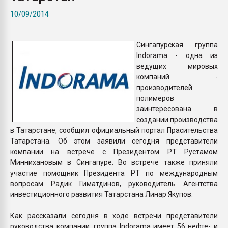
пластмасс
10/09/2014
28.07.2026 "Техноникол
ситуацией на строител
Сингапурская группа
Indorama - одна из
ПЕРЕЙТИ НА 
ведущих мировых
компаний -
производителей
полимеров
заинтересована в
создании производства
в Татарстане, сообщил официальный портал Прасительства
Татарстана. Об этом заявили сегодня представители
компании на встрече с Президентом РТ Рустамом
Миннихановым в Сингапуре. Во встрече также приняли
участие помощник Президента РТ по международным
вопросам Радик Гиматдинов, руководитель Агентства
инвестиционного развития Татарстана Линар Якупов.
Как рассказали сегодня в ходе встречи представители
руководства компании, группа Indorama имеет 56 нефте- и