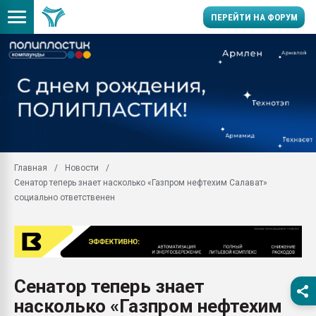
ПЕРЕЙТИ НА ФОРУМ
11.09.2020 Нанотрубки
универсальны, что рос
умельцы изготовили м
колонок полностью из 
Продажа готового бизн
производство SPC лам
цикла
Главная
Новости
Сенатор теперь знает насколько «Газпром нефтехим Салават»
29.07.2026 ФРП помог 
заводу пластмасс" зах
социально ответственен
ППЭ
Помощь в подборе мат
Вакуум-формовочные 
ближайшее подмосковье
Подмосковье, Москва
Сенатор теперь знает
насколько «Газпром нефтехим
28.07.2026 Автоматиза
первый план в перераб