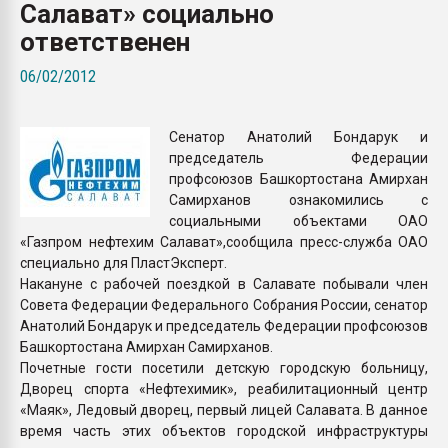
Салават» социально
пластмасс
ответственен
28.07.2026 "Техноникол
ситуацией на строител
06/02/2012
ПЕРЕЙТИ НА 
Сенатор Анатолий Бондарук и
председатель Федерации
профсоюзов Башкортостана Амирхан
Самирханов ознакомились с
социальными объектами ОАО
«Газпром нефтехим Салават»,сообщила пресс-служба ОАО
специально для ПластЭксперт.
Накануне с рабочей поездкой в Салавате побывали член
Совета Федерации Федерального Собрания России, сенатор
Анатолий Бондарук и председатель Федерации профсоюзов
Башкортостана Амирхан Самирханов.
Почетные гости посетили детскую городскую больницу,
Дворец спорта «Нефтехимик», реабилитационный центр
«Маяк», Ледовый дворец, первый лицей Салавата. В данное
время часть этих объектов городской инфраструктуры