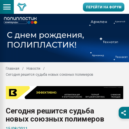
ПЕРЕЙТИ НА ФОРУМ
Продажа готового бизн
производство SPC лам
цикла
29.07.2026 ФРП помог 
заводу пластмасс" зах
ППЭ
Главная
Новости
Помощь в подборе мат
Сегодня решится судьба новых союзных полимеров
Вакуум-формовочные 
ближайшее подмосковье
Подмосковье, Москва
28.07.2026 Автоматиза
первый план в перераб
Сегодня решится судьба
пластмасс
новых союзных полимеров
28.07.2026 "Техноникол
ситуацией на строител
15/08/2011