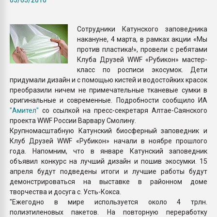
Всё, что касается выду
бутылок
Сотрудники Катунского заповедника
накануне, 4 марта, в рамках акции «Мы
ПЕРЕЙТИ НА 
против пластика!», провели с ребятами
Клуба Друзей WWF «Рубикон» мастер-
класс по росписи экосумок. Дети
придумали дизайн и с помощью кистей и водостойких красок
преобразили ничем не примечательные тканевые сумки в
оригинальные и современные. Подробности сообщило ИА
"Амител"
со ссылкой на пресс-секретаря Алтае-Саянского
проекта WWF России Варвару Смолину.
Крупномасштабную Катунский биосферный заповедник и
Клуб Друзей WWF «Рубикон» начали в ноябре прошлого
года. Напомним, что в январе Катунский заповедник
объявил конкурс на лучший дизайн и пошив экосумки. 15
апреля будут подведены итоги и лучшие работы будут
демонстрироваться на выставке в районном доме
творчества и досуга с. Усть-Кокса.
"Ежегодно в мире используется около 4 трлн.
полиэтиленовых пакетов. На повторную переработку