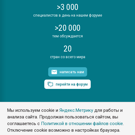
>3 000
специалистов в день на нашем форуме
>20 000
тем обсуждается
20
стран со всего мира
написать нам
перейти на форум
Мы используем cookie и
Яндекс.Метрику
для работы и
ПластЭксперт © 2006. Все права защищены
анализа сайта. Продолжая пользоваться сайтом, вы
Разрешается копирование материалов сайта с обязательной
ссылкой на www.e-plastic.ru
соглашаетесь с
Политикой в отношении файлов cookie
.
Отключение cookie возможно в настройках браузера.
Разработка сайта