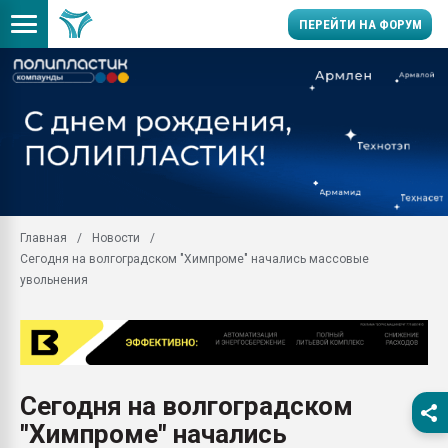
ПЕРЕЙТИ НА ФОРУМ
Продажа готового бизн
производство SPC лам
цикла
29.07.2026 ФРП помог 
заводу пластмасс" зах
ППЭ
Главная
Новости
Помощь в подборе мат
Сегодня на волгоградском "Химпроме" начались массовые
Вакуум-формовочные 
увольнения
ближайшее подмосковье
Подмосковье, Москва
28.07.2026 Автоматиза
первый план в перераб
пластмасс
Сегодня на волгоградском
28.07.2026 "Техноникол
"Химпроме" начались
ситуацией на строител