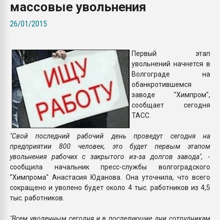
массовые увольнения
Всё, что касается выду
бутылок
26/01/2015
ПЕРЕЙТИ НА 
Первый этап
увольнений начнется в
Волгограде на
обанкротившемся
заводе "Химпром",
сообщает сегодня
ТАСС.
"Свой последний рабочий день проведут сегодня на
предприятии 800 человек, это будет первым этапом
увольнения рабочих с закрытого из-за долгов завода",
-
сообщила начальник пресс-службы волгоградского
"Химпрома" Анастасия Юданова. Она уточнила, что всего
сокращено и уволено будет около 4 тыс. работников из 4,5
тыс. работников.
"Всем уволенным сегодня и в последующие дни сотрудникам