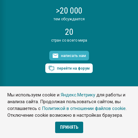
>20 000
тем обсуждается
20
стран со всего мира
написать нам
перейти на форум
Мы используем cookie и
Яндекс.Метрику
для работы и
ПластЭксперт © 2006. Все права защищены
анализа сайта. Продолжая пользоваться сайтом, вы
Разрешается копирование материалов сайта с обязательной
ссылкой на www.e-plastic.ru
соглашаетесь с
Политикой в отношении файлов cookie
.
Отключение cookie возможно в настройках браузера.
Разработка сайта
ПРИНЯТЬ