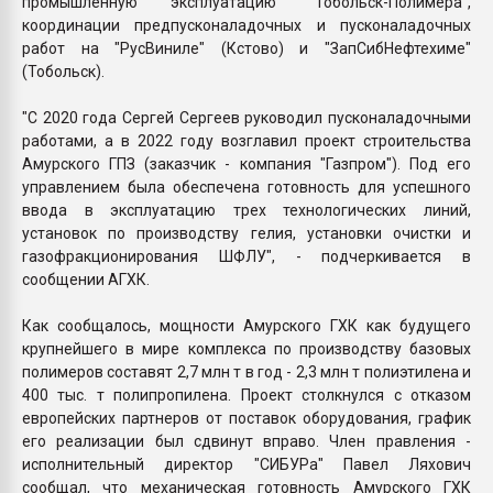
промышленную эксплуатацию "Тобольск-Полимера",
координации предпусконаладочных и пусконаладочных
работ на "РусВиниле" (Кстово) и "ЗапСибНефтехиме"
(Тобольск).
"С 2020 года Сергей Сергеев руководил пусконаладочными
работами, а в 2022 году возглавил проект строительства
Амурского ГПЗ (заказчик - компания "Газпром"). Под его
управлением была обеспечена готовность для успешного
ввода в эксплуатацию трех технологических линий,
установок по производству гелия, установки очистки и
газофракционирования ШФЛУ", - подчеркивается в
сообщении АГХК.
Как сообщалось, мощности Амурского ГХК как будущего
крупнейшего в мире комплекса по производству базовых
полимеров составят 2,7 млн т в год - 2,3 млн т полиэтилена и
400 тыс. т полипропилена. Проект столкнулся с отказом
европейских партнеров от поставок оборудования, график
его реализации был сдвинут вправо. Член правления -
исполнительный директор "СИБУРа" Павел Ляхович
сообщал, что механическая готовность Амурского ГХК