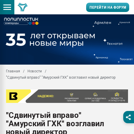
ПЕРЕЙТИ НА ФОРУМ
Продажа готового бизн
производство SPC лам
цикла
29.07.2026 ФРП помог 
заводу пластмасс" зах
ППЭ
Главная
Новости
Помощь в подборе мат
"Сдвинутый вправо" "Амурский ГХК" возглавил новый директор
Вакуум-формовочные 
ближайшее подмосковье
Подмосковье, Москва
28.07.2026 Автоматиза
первый план в перераб
"Сдвинутый вправо"
пластмасс
"Амурский ГХК" возглавил
28.07.2026 "Техноникол
ситуацией на строител
новый директор