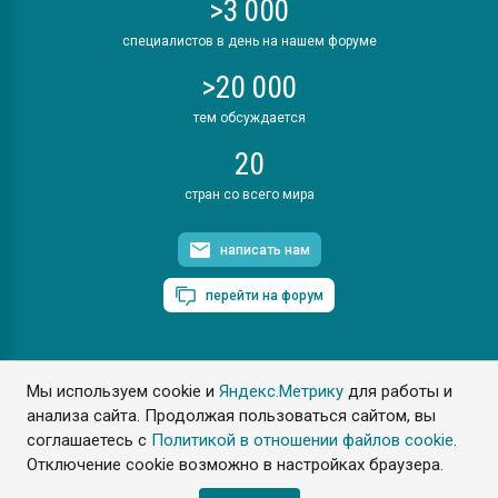
>3 000
специалистов в день на нашем форуме
>20 000
тем обсуждается
20
стран со всего мира
написать нам
перейти на форум
Мы используем cookie и
Яндекс.Метрику
для работы и
ПластЭксперт © 2006. Все права защищены
анализа сайта. Продолжая пользоваться сайтом, вы
Разрешается копирование материалов сайта с обязательной
ссылкой на www.e-plastic.ru
соглашаетесь с
Политикой в отношении файлов cookie
.
Отключение cookie возможно в настройках браузера.
Разработка сайта