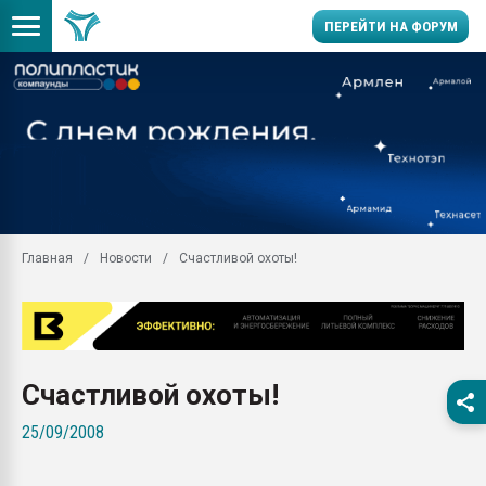
ПЕРЕЙТИ НА ФОРУМ
Продажа готового бизн
производство SPC лам
цикла
29.07.2026 ФРП помог 
заводу пластмасс" зах
ППЭ
Главная
Новости
Счастливой охоты!
Помощь в подборе мат
Вакуум-формовочные 
ближайшее подмосковье
Подмосковье, Москва
28.07.2026 Автоматиза
Счастливой охоты!
первый план в перераб
пластмасс
25/09/2008
28.07.2026 "Техноникол
ситуацией на строител