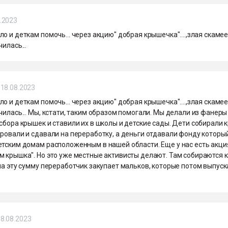
.2023
о и деткам помочь... через акцию" добрая крышечка"....,злая скаме
чилась...
18.08.2023
о и деткам помочь... через акцию" добрая крышечка"....,злая скаме
чилась... Мы, кстати, таким образом помогали. Мы делали из фанеры
сбора крышек и ставили их в школы и детские сады. Дети собирали 
ровали и сдавали на переработку, а деньги отдавали фонду которы
етским домам расположенным в нашей области. Еще у нас есть акци
м крышка". Но это уже местные активисты делают. Там собираются 
на эту сумму переработчик закупает мальков, которые потом выпус
8.08.2023