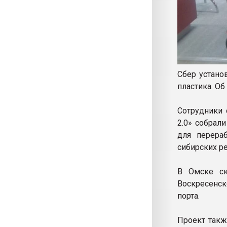
Сбер устано
пластика. Об
Сотрудники 
2.0» собрал
для перера
сибирских ре
В Омске ск
Воскресенск
порта.
Проект такж