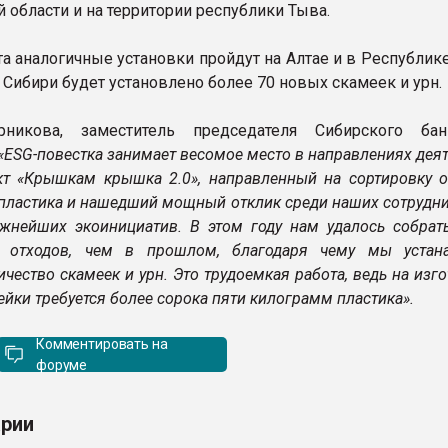
 области и на территории республики Тыва.
та аналогичные установки пройдут на Алтае и в Республик
 Сибири будет установлено более 70 новых скамеек и урн.
рникова, заместитель председателя Сибирского ба
«ESG-повестка занимает весомое место в направлениях дея
кт «Крышкам крышка 2.0», направленный на сортировку о
 пластика и нашедший мощный отклик среди наших сотрудни
жнейших экоинициатив. В этом году нам удалось собрат
х отходов, чем в прошлом, благодаря чему мы устан
чество скамеек и урн. Это трудоемкая работа, ведь на изг
йки требуется более сорока пяти килограмм пластика».
Комментировать на
форуме
рии