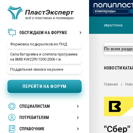
евро/тонна
Продажа готового бизн
ОБСУЖДАЕМ НА ФОРУМЕ
производство SPC лам
цикла
Формовка подкрылков из ПНД
29.07.2026 ФРП помог 
Села батарейка и слетела программа
заводу пластмасс" зах
на BMB KW22PI/1300 2006 г.в.
ППЭ
НОВОСТИ
КАТА
Поддельная смазка на рынке
Помощь в подборе мат
Вакуум-формовочные 
Главная
Нов
ПЕРЕЙТИ НА ФОРУМ
ближайшее подмосковье
Подмосковье, Москва
28.07.2026 Автоматиза
СПЕЦИАЛИСТАМ
первый план в перераб
пластмасс
ПОТРЕБИТЕЛЯМ
28.07.2026 "Техноникол
"Сбер"
ситуацией на строител
СПРАВОЧНИК