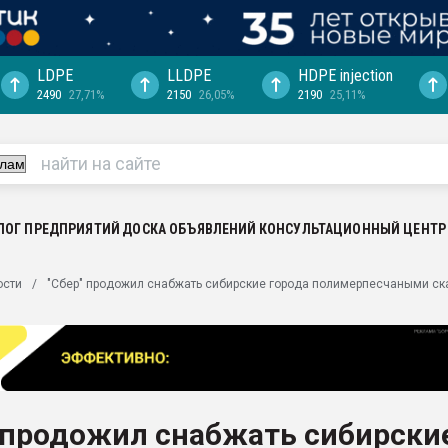
LDPE
LLDPE
HDPE injection
2490
27,71%
2150
26,05%
2190
25,11%
еса -
ината полного
"Ижевскому
ватить рынок
ЛОГ ПРЕДПРИЯТИЙ
ДОСКА ОБЪЯВЛЕНИЙ
КОНСУЛЬТАЦИОННЫЙ ЦЕНТР
ериала
машины:
ости
"Сбер" продожил снабжать сибирские города полимерпесчаными с
, с.-в.
ция выходит на
отке
ь" довольна
 продожил снабжать сибирски
ьном рынке