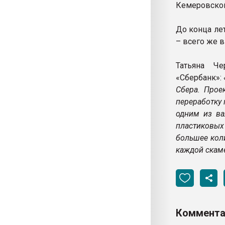
Кемеровской
До конца ле
– всего же в
Татьяна Че
«Сбербанк»:
Сбера. Прое
переработку
одним из ва
пластиковы
большее коли
каждой скаме
Коммента