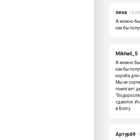
леха
18.08
А можно был
как бы полу
Mikhail_S
А можно был
как бы полу
короба для 
Мы их сорти
помогает д
"Водоросля
сдаются. И 
в Волгу.
Артур69
1