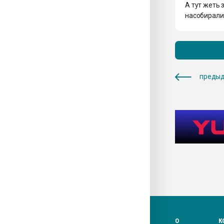
А тут жеть 
насобирали 
предыд
О
К