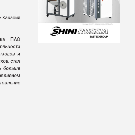
е Хакасия
нка ПАО
тельности
тходов и
ков, стал
ь больше
авливаем
отовление