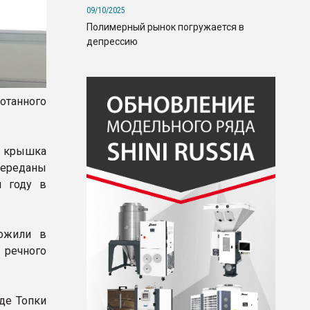
09/10/2025
Полимерный рынок погружается в
депрессию
отанного
м крышка
переданы
м году в
ложили в
 речного
де Топки