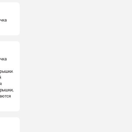
ечка
ечка
крышки.
й
я
крышки,
каются