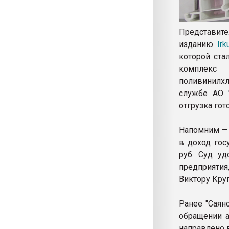
Представи
изданию
Irk
которой ста
комплекс
поливинилхл
службе АО "
отгрузка гот
Напомним — 
в доход гос
руб. Суд у
предприятия
Виктору Круг
Ранее "Саян
обращении а
направлено 