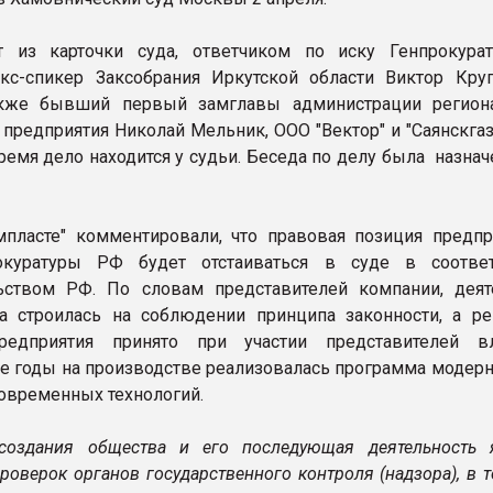
т из карточки суда, ответчиком по иску Генпрокур
кс-спикер Заксобрания Иркутской области Виктор Круг
акже бывший первый замглавы администрации регион
 предприятия Николай Мельник, ООО "Вектор" и "Саянскгаз
ремя дело находится у судьи. Беседа по делу была назнач
мпласте" комментировали, что правовая позиция предпр
окуратуры РФ будет отстаиваться в суде в соотве
ьством РФ. По словам представителей компании, деят
а строилась на соблюдении принципа законности, а р
редприятия принято при участии представителей в
 годы на производстве реализовалась программа модерн
овременных технологий.
 создания общества и его последующая деятельность 
роверок органов государственного контроля (надзора), в 