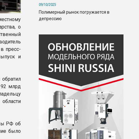
09/10/2025
Полимерный рынок погружается в
депрессию
естному
рства, о
ственный
одитель
в пресс-
выпуск и
 обратил
 92 млрд
ладельцу
 области
ры РФ об
ние было