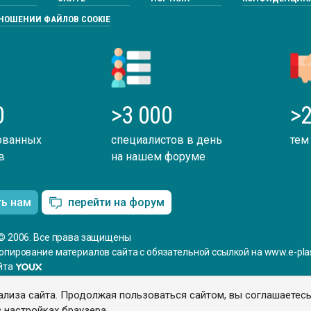
ТНОШЕНИИ ФАЙЛОВ COOKIE
0
>3 000
>2
ованных
специалистов в день
тем
в
на нашем форуме
ть нам
перейти на форум
© 2006. Все права защищены
опирование материалов сайта с обязательной ссылкой на www.e-plas
йта
ализа сайта. Продолжая пользоваться сайтом, вы соглашаетес
 настройках браузера.