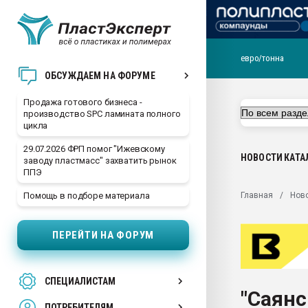
евро/тонна
28.07.2026 Автоматиза
ОБСУЖДАЕМ НА ФОРУМЕ
первый план в перераб
пластмасс
Продажа готового бизнеса -
производство SPC ламината полного
28.07.2026 "Техноникол
цикла
ситуацией на строител
29.07.2026 ФРП помог "Ижевскому
Всё, что касается выду
НОВОСТИ
КАТА
заводу пластмасс" захватить рынок
бутылок
ППЭ
Материал поверхности 
Главная
Нов
Помощь в подборе материала
вакуумного формовани
Продам отходы Компо
ПЕРЕЙТИ НА ФОРУМ
поликарбоната и АБС-п
Armaloy PC/ABS-1IM че
26.07.2022 "Сибирский т
СПЕЦИАЛИСТАМ
намного дороже
"Саянс
ПОТРЕБИТЕЛЯМ
Профильная литератур