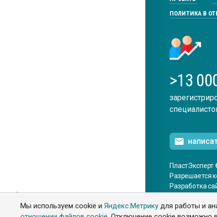
ПОЛИТИКА В О
>13 00
зарегистрир
специалисто
написа
ПластЭксперт 
Разрешается к
Разработка са
ENG
Мы используем cookie и
Яндекс.Метрику
для работы и ан
отношении файлов cookie
. Отключение cookie возможно в