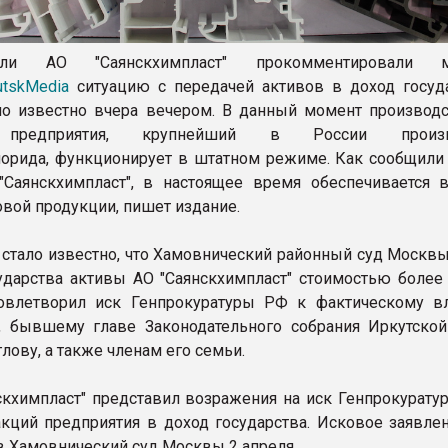
тели АО "Саянскхимпласт" прокомментировали м
utskMedia
ситуацию с передачей активов в доход госуда
ло известно вчера вечером. В данный момент производ
 предприятия, крупнейший в России произв
орида, функционирует в штатном режиме. Как сообщили 
Саянскхимпласт", в настоящее время обеспечивается 
овой продукции, пишет издание.
стало известно, что Хамовнический районный суд Москвы
ударства активы АО "Саянскхимпласт" стоимостью более
довлетворил иск Генпрокуратуры РФ к фактическому в
, бывшему главе Законодательного собрания Иркутской
лову, а также членам его семьи.
скхимпласт" представил возражения на иск Генпрокурату
кций предприятия в доход государства. Исковое заявле
в Хамовнический суд Москвы 2 апреля.