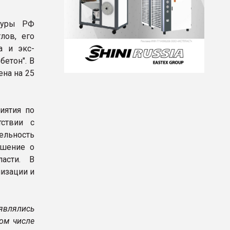
атуры РФ
лов, его
а и экс-
бетон". В
ена на 25
иятия по
тствии с
ельность
ешение о
ласти. В
изации и
являлись
том числе