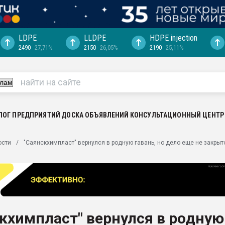
LDPE
LLDPE
HDPE injection
2490
27,71%
2150
26,05%
2190
25,11%
ция выходит на
отке
ь" довольна
ьном рынке
ва ПЭТ
ЛОГ ПРЕДПРИЯТИЙ
ДОСКА ОБЪЯВЛЕНИЙ
КОНСУЛЬТАЦИОННЫЙ ЦЕНТР
пуансона для
ости
"Саянскхимпласт" вернулся в родную гавань, но дело еще не закрыт
я
зиция
ластика
рный цвет
итан" стал
кхимпласт" вернулся в родную
а. Продажа,