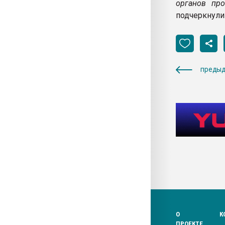
органов про
подчеркнули
предыд
О
К
ПРОЕКТЕ