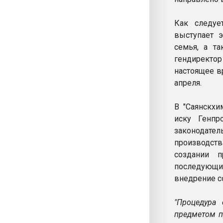
Как следуе
выступает э
семья, а т
гендиректор
настоящее в
апреля.
В "Саянскхи
иску Генпр
законодател
производств
создании п
последующие
внедрение с
"Процедура
предметом п