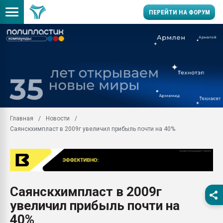
ПЕРЕЙТИ НА ФОРУМ
Продажа готового бизн
производство SPC лам
цикла
29.07.2026 ФРП помог 
заводу пластмасс" зах
ППЭ
Главная
Новости
Помощь в подборе мат
Саянскхимпласт в 2009г увеличил прибыль почти на 40%
Вакуум-формовочные 
ближайшее подмосковье
Подмосковье, Москва
28.07.2026 Автоматиза
первый план в перераб
Саянскхимпласт в 2009г
пластмасс
увеличил прибыль почти на
28.07.2026 "Техноникол
ситуацией на строител
40%